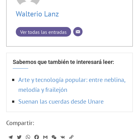
Walterio Lanz
Ver todas las entradas
Sabemos que también te interesará leer:
Arte y tecnología popular: entre neblina,
melodía y frailejón
Suenan las cuerdas desde Unare
Compartir:
Telegram
Twitter
WhatsApp
Facebook
Gmail
WeChat
VK
Copy