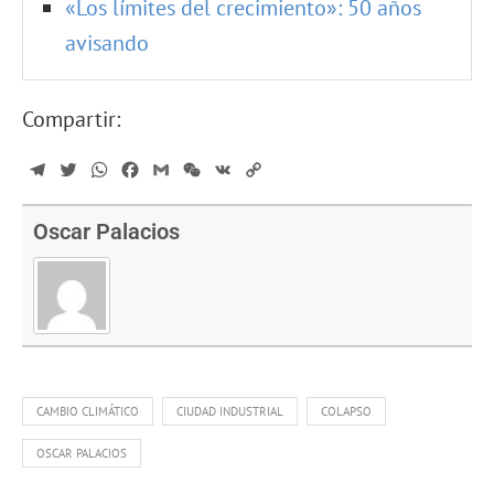
«Los límites del crecimiento»: 50 años
avisando
Compartir:
Telegram
Twitter
WhatsApp
Facebook
Gmail
WeChat
VK
Copy
Link
Oscar Palacios
CAMBIO CLIMÁTICO
CIUDAD INDUSTRIAL
COLAPSO
OSCAR PALACIOS