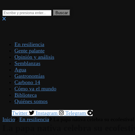
En resiliencia
Gente palante
Opinión y análisis
Semblanzas
Agua
Gastronomías
Carbono 14
Cómo va el mundo
Biblioteca
Quiénes somos
Twitter
Instagram
Telegram
Inicio
En resiliencia
La papa nativa celebra su ecofestiva
La papa nativa celebra su ecofesti