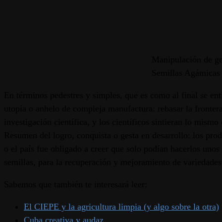
Manipulación de ge
Semillas Agámicas
En términos pedestres y simples, que es como al final se ent
utopía o anhelo de compleja manufactura: rebasar la frontera
investigación científica, y los científicos sintieran lo mismo 
Resumen del logro, conquista o gesta en desarrollo: los prod
o el país fue obligado a creer que solo podían hacerlos unos
semillas, para la recuperación y mejoramiento de variedades
Sabemos que también te interesará leer:
El CIEPE y la agricultura limpia (y algo sobre la otra)
Cuba creativa y audaz