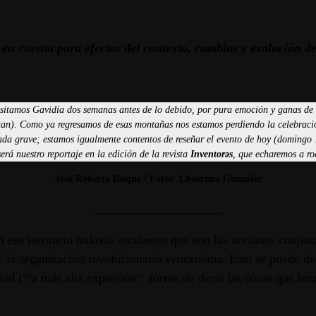
 en cuenta para efectos del contexto, cambios y evolución de
sitamos Gavidia dos semanas antes de lo debido, por pura emoción y ganas de ir
an). Como ya regresamos de esas montañas nos estamos perdiendo la celebración
da grave; estamos igualmente contentos de reseñar el evento de hoy (domingo 1
á nuestro reportaje en la edición de la revista
Inventorǝs
, que echaremos a ro
José Roberto Duque / Fotos: Lheorana González
____________________
ese territorio todavía escabroso que son las acciones conjunt
e la organización revolucionaria venezolana. Esto se puede de
ltitud (“la más alta expresión”: forma de decir las cosas que 