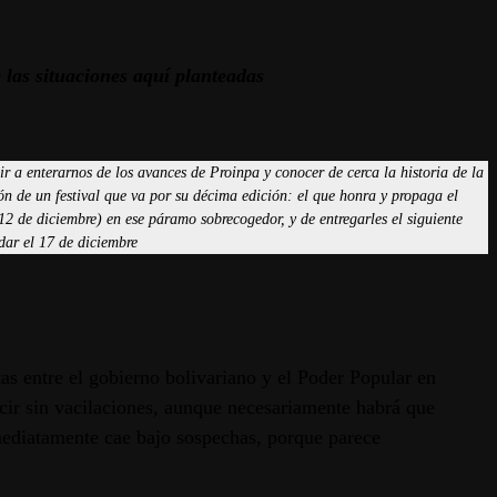
 las situaciones aquí planteadas
 a enterarnos de los avances de Proinpa y conocer de cerca la historia de la
 de un festival que va por su décima edición: el que honra y propaga el
2 de diciembre) en ese páramo sobrecogedor, y de entregarles el siguiente
dar el 17 de diciembre
as entre el gobierno bolivariano y el Poder Popular en
cir sin vacilaciones, aunque necesariamente habrá que
inmediatamente cae bajo sospechas, porque parece