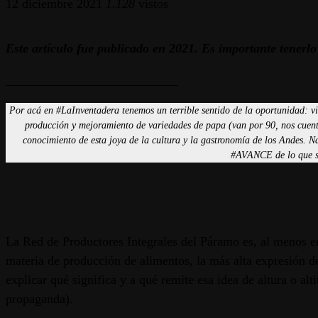
12 diciembre 2021
1.128
vistos
Este artículo fue publicado en 2021. Es importante tenerlo
___________________________
Por acá en #LaInventadera tenemos un terrible sentido de la oportunidad: vi
producción y mejoramiento de variedades de papa (van por 90, nos cuent
conocimiento de esta joya de la cultura y la gastronomía de los Andes.
Na
#AVANCE de lo que ser
La Red de Productores Integrales del Páramo es, al menos en 
materia de producción de alimentos, la más alta expresión d
explicar qué significa y a qué remite esa idea de altura o a
propaganda).