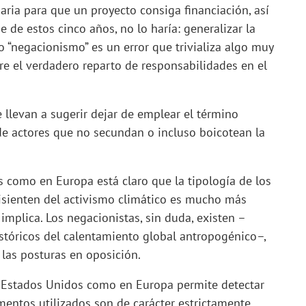
aria para que un proyecto consiga financiación, así
je de estos cinco años, no lo haría: generalizar la
o “negacionismo” es un error que trivializa algo muy
bre el verdadero reparto de responsabilidades en el
llevan a sugerir dejar de emplear el término
de actores que no secundan o incluso boicotean la
s como en Europa está claro que la tipología de los
isienten del activismo climático es mucho más
implica. Los negacionistas, sin duda, existen –
stóricos del calentamiento global antropogénico–,
las posturas en oposición.
los Estados Unidos como en Europa permite detectar
entos utilizados son de carácter estrictamente