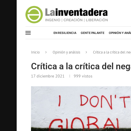
EN RESILIENCIA
GENTE PALANTE
OPINIÓN Y ANÁ
Inicio
Opinión y análisis
Crítica a la crítica del 
Crítica a la crítica del n
17 diciembre 2021
999
vistos