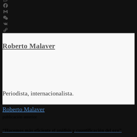
WhatsApp
Facebook
Gmail
WeChat
VK
Copy
Link
Roberto Malaver
Periodista, internacionalista.
Roberto Malaver
publicación anterior
“Hacemos más eficiente el análisis y cuantificación del oro”