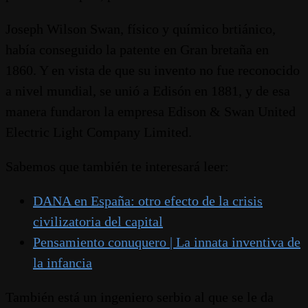
Joseph Wilson Swan, físico y químico brtiánico,
había conseguido la patente en Gran bretaña en
1860. Y en vista de que su invento no fue reconocido
a nivel mundial, se unió a Edisón en 1881, y de esa
manera fundaron la empresa Edison & Swan United
Electric Light Company Limited.
Sabemos que también te interesará leer:
DANA en España: otro efecto de la crisis
civilizatoria del capital
Pensamiento conuquero | La innata inventiva de
la infancia
También está un ingeniero serbio al que se le da