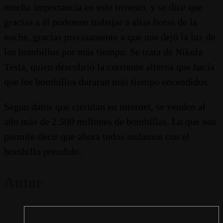
mucha importancia en este invento, y se dice que
gracias a él podemos trabajar a altas horas de la
noche, gracias precisamente a que nos dejó la luz de
los bombillos por más tiempo. Se trata de Nikola
Tesla, quien descubrió la corriente alterna que hacía
que los bombillos duraran más tiempo encendidos.
Según datos que circulan en internet, se venden al
año más de 2.500 millones de bombillas. Lo que nos
permite decir que ahora todos andamos con el
bombillo prendido.
Autor