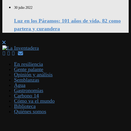
30 julio 2022
Luz en los Páramos: 101 años de vida, 82 como
partera y curandera
En resiliencia
Gente palante
Opinión y análisis
Semblanzas
Agua
Gastronomías
Carbono 14
Cómo va el mundo
Biblioteca
Quiénes somos