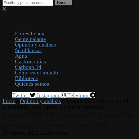
En resiliencia
Gente palante
Opinión y análisis
Semblanzas
Agua
Gastronomías
Carbono 14
Cómo va el mundo
Biblioteca
Quiénes somos
Twitter
Instagram
Telegram
Inicio
Opinión y análisis
InventANDO | Se me prendió
el bombillo, pero ¿quién inventó la bombilla?
InventANDO | Se me prendió el bombillo,
pero ¿quién inventó la bombilla?
27 febrero 2022
2.528
vistos