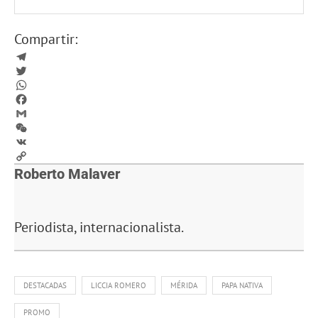
Compartir:
Telegram
Twitter
WhatsApp
Facebook
Gmail
WeChat
VK
Copy
Roberto Malaver
Link
Periodista, internacionalista.
DESTACADAS
LICCIA ROMERO
MÉRIDA
PAPA NATIVA
PROMO