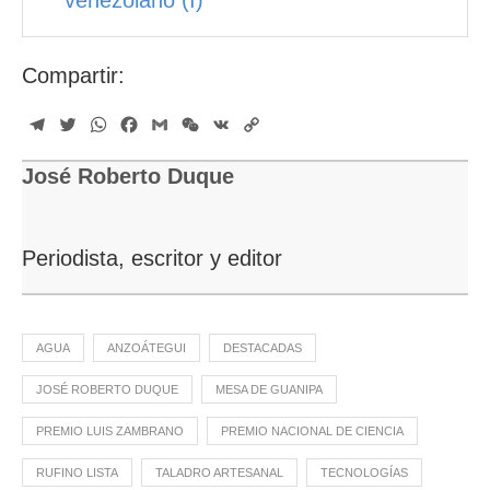
venezolano (I)
Compartir:
Telegram
Twitter
WhatsApp
Facebook
Gmail
WeChat
VK
Copy
Link
José Roberto Duque
Periodista, escritor y editor
AGUA
ANZOÁTEGUI
DESTACADAS
JOSÉ ROBERTO DUQUE
MESA DE GUANIPA
PREMIO LUIS ZAMBRANO
PREMIO NACIONAL DE CIENCIA
RUFINO LISTA
TALADRO ARTESANAL
TECNOLOGÍAS