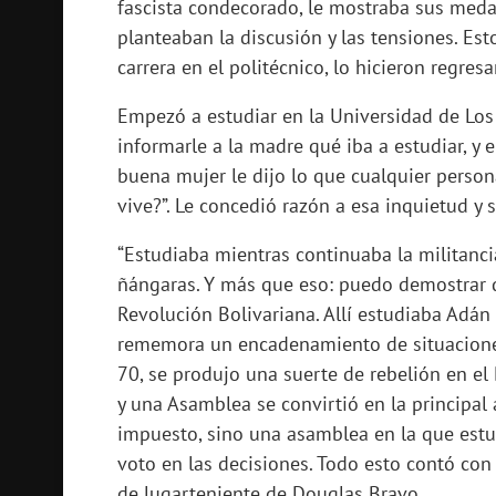
fascista condecorado, le mostraba sus medal
planteaban la discusión y las tensiones. Est
carrera en el politécnico, lo hicieron regres
Empezó a estudiar en la Universidad de Los
informarle a la madre qué iba a estudiar, y 
buena mujer le dijo lo que cualquier person
vive?”. Le concedió razón a esa inquietud y s
“Estudiaba mientras continuaba la militanci
ñángaras. Y más que eso: puedo demostrar 
Revolución Bolivariana. Allí estudiaba Adá
rememora un encadenamiento de situacione
70, se produjo una suerte de rebelión en el
y una Asamblea se convirtió en la principal
impuesto, sino una asamblea en la que estu
voto en las decisiones. Todo esto contó con 
de lugarteniente de Douglas Bravo.