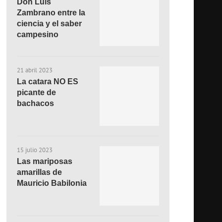
Don Luis
Zambrano entre la
ciencia y el saber
campesino
21 abril 2023
La catara NO ES
picante de
bachacos
15 julio 2023
Las mariposas
amarillas de
Mauricio Babilonia