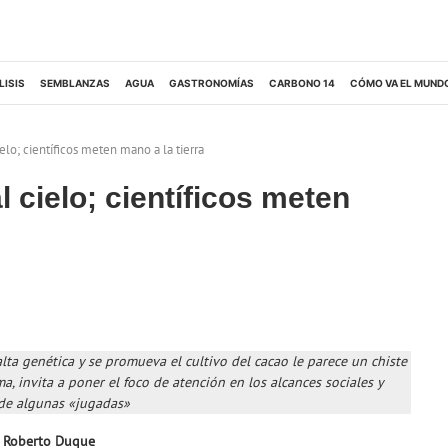
LISIS
SEMBLANZAS
AGUA
GASTRONOMÍAS
CARBONO 14
CÓMO VA EL MUND
elo; científicos meten mano a la tierra
 cielo; científicos meten
lta genética y se promueva el cultivo del cacao le parece un chiste
a, invita a poner el foco de atención en los alcances sociales y
 de algunas «jugadas»
é Roberto Duque