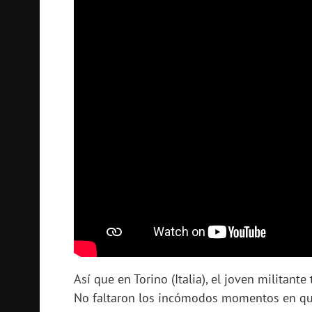
Así que en Torino (Italia), el joven militante
No faltaron los incómodos momentos en que 