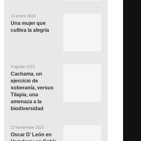
15 enero 2024
Una mujer que
cultiva la alegría
4 agosto 2022
Cachama, un
ejercicio de
soberanía, versus
Tilapia, una
amenaza a la
biodiversidad
27 noviembre 2023
Oscar D’ León en