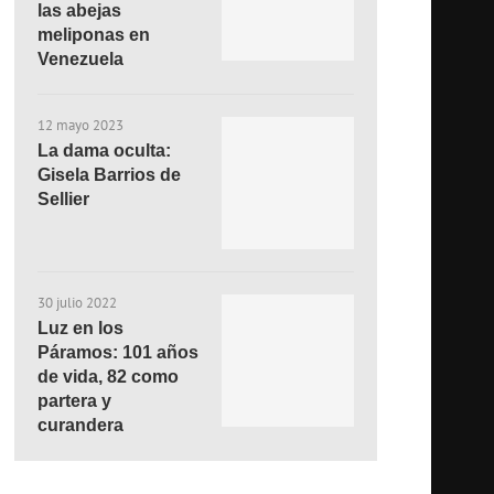
las abejas
meliponas en
Venezuela
12 mayo 2023
La dama oculta:
Gisela Barrios de
Sellier
30 julio 2022
Luz en los
Páramos: 101 años
de vida, 82 como
partera y
curandera