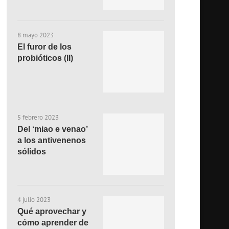
8 mayo 2023
El furor de los
probióticos (II)
5 febrero 2023
Del ‘miao e venao’
a los antivenenos
sólidos
4 julio 2023
Qué aprovechar y
cómo aprender de