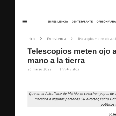
EN RESILIENCIA
GENTE PALANTE
OPINIÓN Y ANÁ
Inicio
En resiliencia
Telescopios meten ojo al ci
Telescopios meten ojo al
mano a la tierra
26 marzo 2022
1.994
vistos
Que en el Astrofísico de Mérida se cosechen papas de a
macabro a algunas personas. Su director, Pedro Grim
políticos
Jos