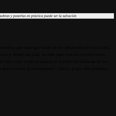
 sobran y ponerlas en práctica puede ser la salvación
nativa que más que tratar de ser desarrollismo socialista,
uera y dentro de país, en este caso con los comerciantes
le hizo caso a esta propuesta y muchos se burlaron de los
ación que escuchó al comandante Chávez, y que aún podemos