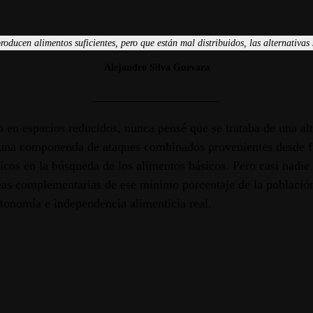
oducen alimentos suficientes, pero que están mal distribuidos, las alternativas
Alejandro Silva
Guevara
____________________
en espacios reducidos, nunca pensé que se trataba de una alter
ís; una componenda de ataques combinados provenientes desde f
cos en la búsqueda de los alimentos básicos. Pero casi nadie 
 e ideas complementarias de ese mínimo porcentaje de la pobl
tonomía e independencia alimenticia real.