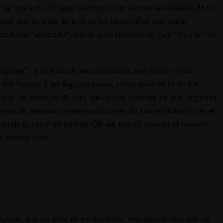
 mí una taza de agua caliente y me dieron una bolsita de té.
ron que se trata de uno de los desarrollos que están
ideran “aburrido”, llevar unas bolsitas de café “tipo té” en
napago”, y se trata de una aplicación que tiene varias
e los bancos y en algunos casos, sobre todo en el de los
que las ventajas de esta aplicación consiste en que organiza
ecta de persona a persona (a través de sus teléfonos) con el
 puede generar un código QR sin monto cuando el usuario
el monto final.
digital, que no para de evolucionar, esta aplicación, que es