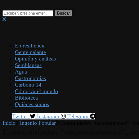
En resiliencia
Gente palante
Opinión y análisis
Semblanzas
Agua
Gastronomías
Carbono 14
Cómo va el mundo
Biblioteca
Quiénes somos
Twitter
Instagram
Telegram
Inicio
Ingenio Popular
Comunidades “techotenientes”, o 
Comunidades “techotenientes”, o 