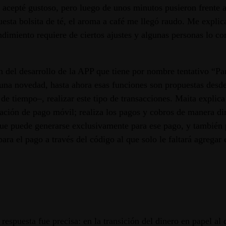
 acepté gustoso, pero luego de unos minutos pusieron frente a
esta bolsita de té, el aroma a café me llegó raudo. Me explica
miento requiere de ciertos ajustes y algunas personas lo cons
ón del desarrollo de la APP que tiene por nombre tentativo “Pa
es una novedad, hasta ahora esas funciones son propuestas desd
e tiempo–, realizar este tipo de transacciones. Maita explica 
zación de pago móvil; realiza los pagos y cobros de manera dir
ue puede generarse exclusivamente para ese pago, y también
ara el pago a través del código al que solo le faltará agregar 
respuesta fue precisa: en la transición del dinero en papel al 