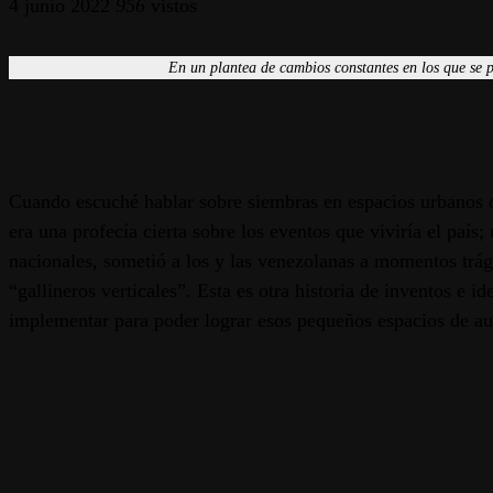
4 junio 2022
956
vistos
En un plantea de cambios constantes en los que se pr
Cuando escuché hablar sobre siembras en espacios urbanos o 
era una profecía cierta sobre los eventos que viviría el pa
nacionales, sometió a los y las venezolanas a momentos trági
“gallineros verticales”. Esta es otra historia de inventos
implementar para poder lograr esos pequeños espacios de au