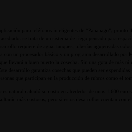
plicación para teléfonos inteligentes de “Panapago”, pronto l
s asediado: se trata de un sistema de riego pensado para esp
 desarrollo requiere de agua, tanques, tuberías agujereadas co
a con un procesador básico y un programa desarrollado por Mai
 que llevará a buen puerto la cosecha. Sin una gota de más ni
Este desarrollo garantiza cosechas que pueden ser expendidas 
rsonas que participan en la producción de rubros como el toma
 es natural calculó su costo en alrededor de unos 1.600 euros
esultarán más costosos, pero si estos desarrollos cuentan con