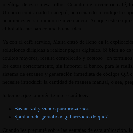
ideóloga de estos desarrollos. Cuando me ofrecieron café, lo
Un poco contrariado lo acepté, pero cuando introduje la supu
pendientes en su mundo de inventadera. Aunque este emprendi
el bolsillo me parece una buena idea.
Ya con el café servido, Maita entró de lleno en la explicaci
soluciones dirigidas a realizar pagos digitales. Si bien no 
adultos mayores, resulta complicado y costoso –en términos d
los datos correctamente, sin importar el banco, para la reali
sistema de escaneo y generación inmediata de códigos QR q
necesite introducir la cantidad de manera manual, o sea, prep
Sabemos que también te interesará leer:
Bastan sol y viento para movernos
Spinlaunch: genialidad ¿al servicio de qué?
Cuando les pregunté sobre las ventajas de esta aplicación, la 