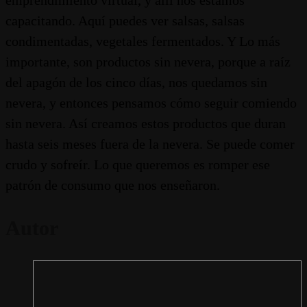
emprendimiento virtual, y allí nos estamos
capacitando. Aquí puedes ver salsas, salsas
condimentadas, vegetales fermentados. Y Lo más
importante, son productos sin nevera, porque a raíz
del apagón de los cinco días, nos quedamos sin
nevera, y entonces pensamos cómo seguir comiendo
sin nevera. Así creamos estos productos que duran
hasta seis meses fuera de la nevera. Se puede comer
crudo y sofreír. Lo que queremos es romper ese
patrón de consumo que nos enseñaron.
Autor