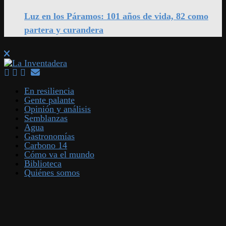
Luz en los Páramos: 101 años de vida, 82 como
partera y curandera
En resiliencia
Gente palante
Opinión y análisis
Semblanzas
Agua
Gastronomías
Carbono 14
Cómo va el mundo
Biblioteca
Quiénes somos