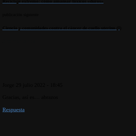
Reciclaje extremo: cómo amansar tóxicos «duros»
publicación siguiente
Ciencia y comunidades contra el cáncer de cuello uterino (I)
3 comentarios
Jorge
29 julio 2022 - 18:45
Gracias, así es… abrazos
Respuesta