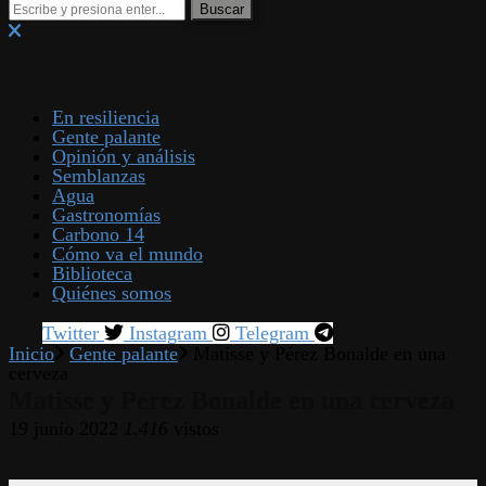
En resiliencia
Gente palante
Opinión y análisis
Semblanzas
Agua
Gastronomías
Carbono 14
Cómo va el mundo
Biblioteca
Quiénes somos
Twitter
Instagram
Telegram
Inicio
Gente palante
Matisse y Pérez Bonalde en una
cerveza
Matisse y Pérez Bonalde en una cerveza
19 junio 2022
1.416
vistos