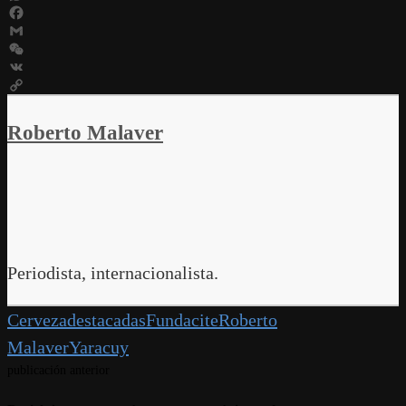
WhatsApp
Facebook
Gmail
WeChat
VK
Copy
Link
Roberto Malaver
Periodista, internacionalista.
Cerveza
destacadas
Fundacite
Roberto
Malaver
Yaracuy
publicación anterior