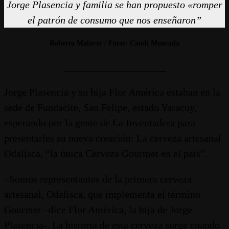
Jorge Plasencia y familia se han propuesto «romper
el patrón de consumo que nos enseñaron”
Roberto Malaver / Fotos: Candi Moncada
____________________
Jorge Plasencia y su hija Flor América estaban en la
sede de Fundacite, San Felipe, estado Yaracuy,
esperando por la gente de La Inventadera para
presentarles su nueva creación: La cerveza artesanal
Odalisca, “la única Cerveza Gourmet en el país”.
–Somos representantes de la primera cerveza
artesanal, Odalisca, que implementa el término
Gourmet –dice Flor América, la hija de Jorge
Plasencia-. La historia de esta cerveza surge cuando