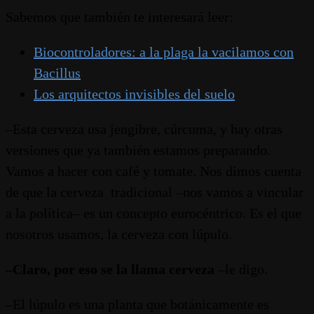
Sabemos que también te interesará leer:
Biocontroladores: a la plaga la vacilamos con
Bacillus
Los arquitectos invisibles del suelo
–Esta cerveza usa jengibre, cúrcuma, y hay otras
versiones que ya también estamos preparando.
Vamos a hacer con café y tomate. Nos dimos cuenta
de que la cerveza tradicional –nos vamos a vincular
a la política– es un concepto eurocéntrico. Es el que
nosotros usamos, la cerveza con lúpulo.
–Claro, por eso se la llama cerveza
–le digo.
–El lúpulo es una planta que botánicamente es