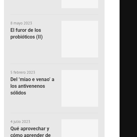
8 mayo 2023
El furor de los
probióticos (II)
5 febrero 2023
Del ‘miao e venao’ a
los antivenenos
sólidos
4 julio 2023
Qué aprovechar y
cómo aprender de