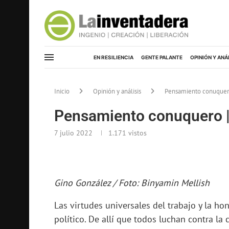
EN RESILIENCIA
GENTE PALANTE
OPINIÓN Y ANÁ
Inicio
Opinión y análisis
Pensamiento conuquero 
Pensamiento conuquero | 
7 julio 2022
1.171
vistos
Gino González / Foto: Binyamin Mellish
Las virtudes universales del trabajo y la h
político. De allí que todos luchan contra la