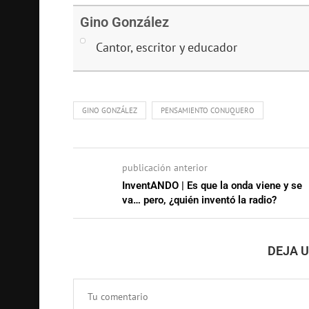
Gino González
Cantor, escritor y educador
GINO GONZÁLEZ
PENSAMIENTO CONUQUERO
publicación anterior
InventANDO | Es que la onda viene y se
va… pero, ¿quién inventó la radio?
DEJA 