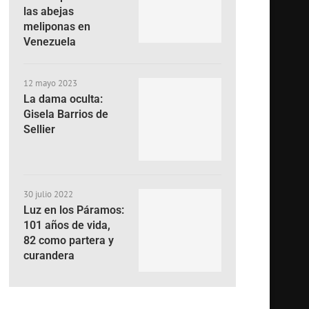
las abejas
meliponas en
Venezuela
12 mayo 2023
La dama oculta:
Gisela Barrios de
Sellier
30 julio 2022
Luz en los Páramos:
101 años de vida,
82 como partera y
curandera