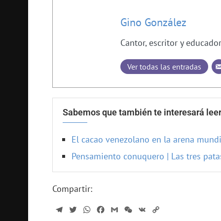
Gino González
Cantor, escritor y educado
Ver todas las entradas
Sabemos que también te interesará leer
El cacao venezolano en la arena mundi
Pensamiento conuquero | Las tres pata
Compartir:
Telegram
Twitter
WhatsApp
Facebook
Gmail
WeChat
VK
Copy
Link