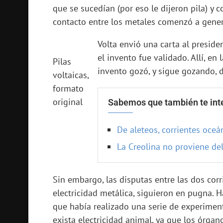
que se sucedían (por eso le dijeron pila) y 
contacto entre los metales comenzó a gener
Volta envió una carta al preside
el invento fue validado. Allí, en
Pilas
invento gozó, y sigue gozando, 
voltaicas,
formato
original
Sabemos que también te inte
De aleteos, corrientes oceá
La Creolina no proviene de
Sin embargo, las disputas entre las dos corrie
electricidad metálica, siguieron en pugna. H
que había realizado una serie de experime
exista electricidad animal, ya que los órga