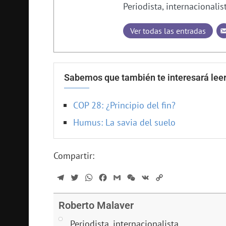
Periodista, internacionalis
Ver todas las entradas
Sabemos que también te interesará leer
COP 28: ¿Principio del fin?
Humus: La savia del suelo
Compartir:
Telegram
Twitter
WhatsApp
Facebook
Gmail
WeChat
VK
Copy
Link
Roberto Malaver
Periodista, internacionalista.