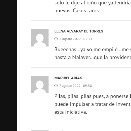
solo le dije al niño que ya tendrí
nuevas. Casos raros.
ELENA ALVARAY DE TORRES
8 agosto 2022 - 05:51
Bueeenas…ya yo me empilè…me sus
hasta a Malaver…que la providenc
MARIBEL ARIAS
7 agosto 2022 - 09:58
Pilas, pilas, pilas pues, a ponerse
puede impulsar a tratar de inven
esta iniciativa.