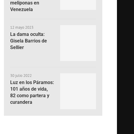
meliponas en
Venezuela
12 mayo 2023
La dama oculta:
Gisela Barrios de
Sellier
30 julio 2022
Luz en los Páramos:
101 años de vida,
82 como partera y
curandera