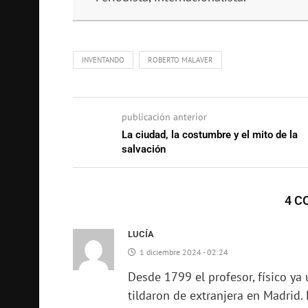
INVENTANDO
ROBERTO MALAVER
publicación anterior
La ciudad, la costumbre y el mito de la
salvación
4 C
LUCÍA
1 diciembre 2024 - 02:24
Desde 1799 el profesor, físico ya 
tildaron de extranjera en Madrid.