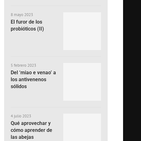
8 mayo 2023
El furor de los
probióticos (II)
5 febrero 2023
Del ‘miao e venao’ a
los antivenenos
sólidos
4 julio 2023
Qué aprovechar y
cómo aprender de
las abejas