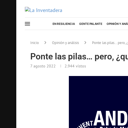
EN RESILIENCIA
GENTE PALANTE
OPINIÓN Y ANÁ
Inicio
Opinión y análisis
Ponte las pilas… pero, 
Ponte las pilas… pero, ¿qu
7 agosto 2022
2.944
vistos