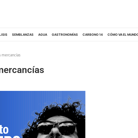
LISIS
SEMBLANZAS
AGUA
GASTRONOMÍAS
CARBONO 14
CÓMO VA EL MUND
as mercancías
 mercancías