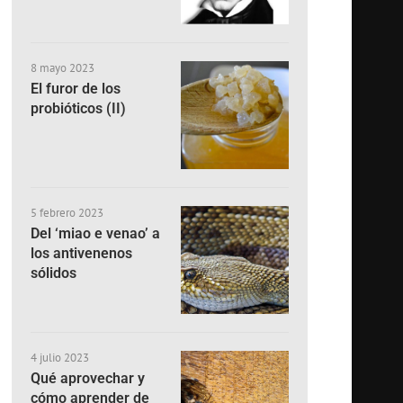
8 mayo 2023
El furor de los
probióticos (II)
5 febrero 2023
Del ‘miao e venao’ a
los antivenenos
sólidos
4 julio 2023
Qué aprovechar y
cómo aprender de