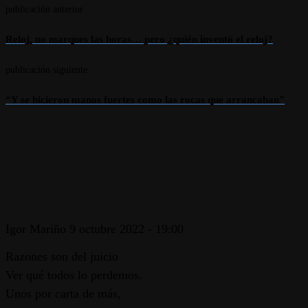
publicación anterior
Reloj, no marques las horas… pero ¿quién inventó el reloj?
publicación siguiente
“Y se hicieron manos fuertes como las rocas que arrancaban”
1 comentario
Igor Mariño
9 octubre 2022 - 19:00
Razones son del juicio
Ver qué todos lo perdemos.
Unos por carta de más,