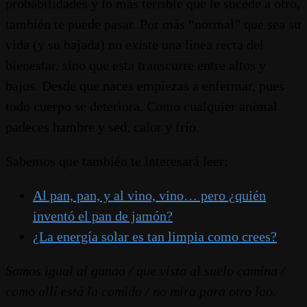
probabilidades y lo más terrible que le sucede a otro,
también te puede pasar. Por más “normal” que sea su
vida (y su bajada) no existe una línea recta del
bienestar, sino que esta transcurre entre altos y
bajos. Desde que naces empiezas a enfermar, pues
todo cuerpo se deteriora. Como cualquier animal
padeces hambre y sed, calor y frío.
Sabemos que también te interesará leer:
Al pan, pan, y al vino, vino… pero ¿quién
inventó el pan de jamón?
¿La energía solar es tan limpia como crees?
Somos igual al ganao / que vista al suelo camina /
como allí está la comida / no mira para otro lao.