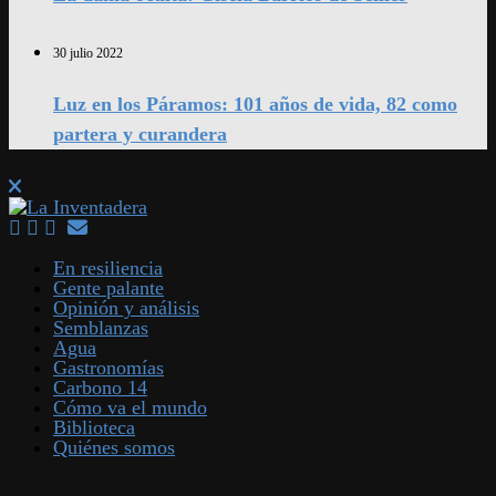
30 julio 2022
Luz en los Páramos: 101 años de vida, 82 como
partera y curandera
En resiliencia
Gente palante
Opinión y análisis
Semblanzas
Agua
Gastronomías
Carbono 14
Cómo va el mundo
Biblioteca
Quiénes somos