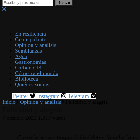
En resiliencia
Gente palante
Opinión y análisis
Semblanzas
Agua
Gastronomías
Carbono 14
Cómo va el mundo
Biblioteca
Quiénes somos
Twitter
Instagram
Telegram
Inicio
Opinión y análisis
Felicidad y alegría
Felicidad y alegría
7 octubre 2022
1.317
vistos
Corazón no me hagas daño / detén la velocidad