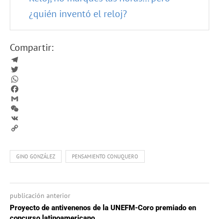
¿quién inventó el reloj?
Compartir:
Telegram
Twitter
WhatsApp
Facebook
Gmail
WeChat
VK
Copy
Link
GINO GONZÁLEZ
PENSAMIENTO CONUQUERO
publicación anterior
Proyecto de antivenenos de la UNEFM-Coro premiado en
concurso latinoamericano