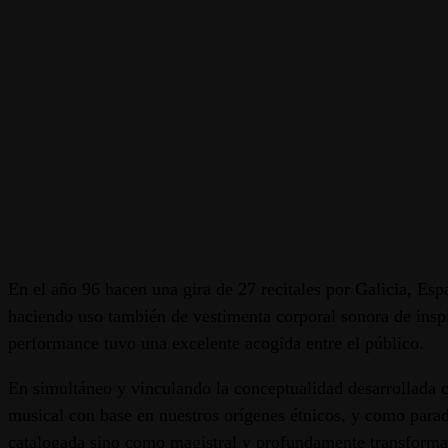
En el año 96 hacen una gira de 27 recitales por Galicia, Esp
haciendo uso también de vestimenta corporal sonora de insp
performance tuvo una excelente acogida entre el público.
En simultáneo y vinculando la conceptualidad desarrollada co
musical con base en nuestros orígenes étnicos, y como para
catalogada sino como magistral y profundamente transformado