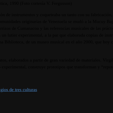
tica, 1990 (Foto cortesía V. Fergusson)
ión de instrumentos y coqueteaba un tanto con su fabricación
 comunidades originarias de Venezuela se mudó a la Mucuy Ba
rrizos de Cumanacoa y las referencias musicales de las prácti
 un lutier experimental, a la par que elaborada copias de inst
cha Biblioteca, de un museo musical en el año 2000, que hoy 
os, elaborados a partir de gran variedad de materiales. Virgili
eso experimental, construye prototipos que transforman y “rep
gios de tres culturas