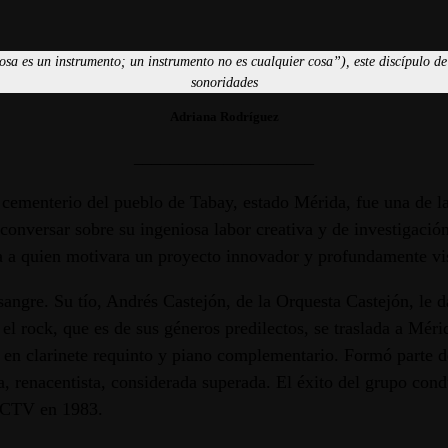
sa es un instrumento; un instrumento no es cualquier cosa”), este discípulo de
sonoridades
Adriana Rodríguez
____________________
cementerio del pueblo de Tabay, estado Mérida, fue una de las
onversar sobre su ingeniosa labor creativa y de investigació
 a quien motivara un proyecto innovador y profundamente visi
angre. Su tío, Andrés Castejón, de la Orquesta Castejón, le da
en el rock, que es de sus géneros predilectos, se traslada a Mé
n en clarinete requinto y piano complementario. Formó parte 
a, renacentista, considerada superada. El éxito del grupo cond
 RCTV en 1983.