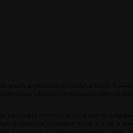
aña, después de presentarse en la ciudad de Mérida. El proyec
iración musical amazónica, con instrumentos sobre todo idióf
n Suka, Virgilio estructura y da vida al proyecto pedagógico 
digma de ruptura con los conceptos clásicos de lo que se den
ra. Una colección de instrumentos de inspiración étnica, fabr