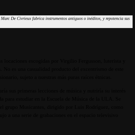
 Marc De Civrieux fabrica instrumentos antiguos o inéditos, y repotencia sus
 locaciones escogidas por Virgilio Fergusson, luterista y
n. No es una casualidad producto del excentrismo de este
onario, sujeto a nuestras más puras raíces étnicas.
ría sus primeras lecciones de música y nutriría su interés
rida para estudiar en la Escuela de Música de la ULA. Se
del grupo Musicantes, dirigido por Luis Rodríguez, como
ujo a una serie de grabaciones en el espacio televisivo