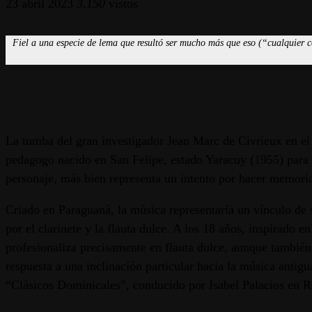
23 abril 2023
3.150
vistos
Fiel a una especie de lema que resultó ser mucho más que eso (“cualquier co
La tumba del gran investigador Jean Marc de Civrieux en el 
pedagogo nacido en San Felipe, estado Yaracuy (1955) para c
personaje, más bien representa un intento por hacer memoria
Criado en Paraguaná, la música representaría un vínculo de s
por el clarinete y la flauta dulce. A los 18 años, inspirado 
profesionaliza precisamente en flauta dulce, aunque tambié
respuesta a una inclinación particular hacia la música antigu
“Clásicos Dominicales”, conducido por Isabel Palacios en