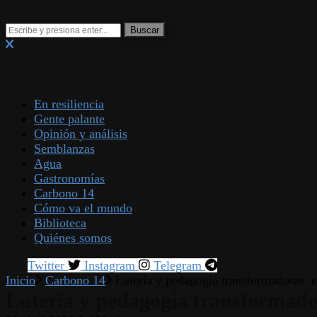
En resiliencia
Gente palante
Opinión y análisis
Semblanzas
Agua
Gastronomías
Carbono 14
Cómo va el mundo
Biblioteca
Quiénes somos
Twitter
Instagram
Telegram
Inicio
Carbono 14
Lutería y pedagogía transformadoras: e
Lutería y pedagogía transformador