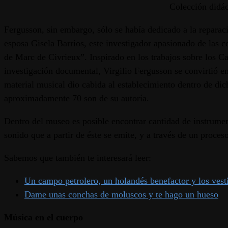
Colección didác
Fergusson, sin embargo, sólo se había dedicado a la reparac
esposa Gisela Barrios, este investigador apasionado de las
de Marc de Civrieux”. Inspirado en los trabajos sobre los Ca
investigación documental, Virgilio Fergusson se convirtió en
material musical dio cabida al establecimiento dentro de di
aproximadamente 70 son de su autoría.
Dentro del museo es posible encontrar cantidad de instrument
sonido que a partir de éste se emite, y a través de un proc
Sabemos que también te interesará leer:
Un campo petrolero, un holandés benefactor y los vesti
Dame unas conchas de moluscos y te hago un hueso
Música en el cuerpo