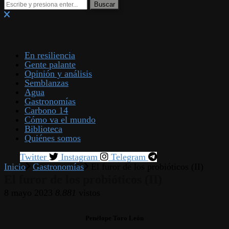
En resiliencia
Gente palante
Opinión y análisis
Semblanzas
Agua
Gastronomías
Carbono 14
Cómo va el mundo
Biblioteca
Quiénes somos
Twitter
Instagram
Telegram
Inicio
Gastronomías
El furor de los probióticos (II)
El furor de los probióticos (II)
8 mayo 2023
8.881
vistos
Penélope Toro León