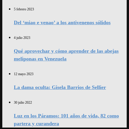
5 febrero 2023
Del ‘miao e venao’ a los antivenenos sólidos
4 julio 2023
Qué aprovechar y cómo aprender de las abejas
meliponas en Venezuela
12 mayo 2023
La dama oculta: Gisela Barrios de Sellier
30 julio 2022
Luz en los Páramos: 101 años de vida, 82 como
partera y curandera