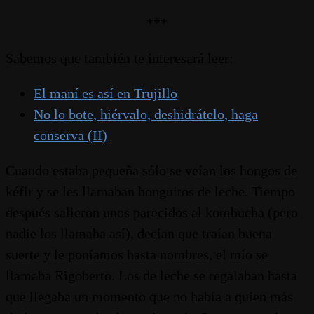
***
Sabemos que también te interesará leer:
El maní es así en Trujillo
No lo bote, hiérvalo, deshidrátelo, haga
conserva (II)
Cuando estaba pequeña sólo se veían los hongos de
kéfir y se les llamaban honguitos de leche. Tiempo
después salieron unos parecidos al kombucha (pero
nadie los llamaba así), decían que traían buena
suerte y le poníamos hasta nombres, el mío se
llamaba Rigoberto. Los de leche se regalaban hasta
que llegaba un momento que no había a quien más