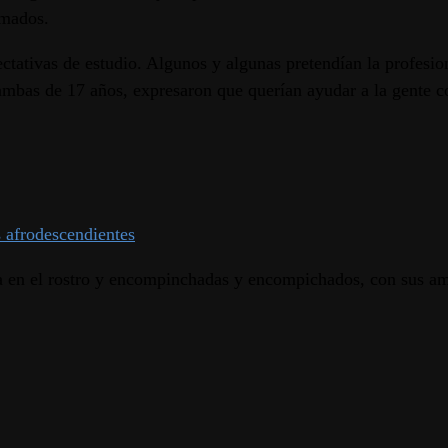
smados.
ectativas de estudio. Algunos y algunas pretendían la profesi
mbas de 17 años, expresaron que querían ayudar a la gente co
s afrodescendientes
a en el rostro y encompinchadas y encompichados, con sus ami