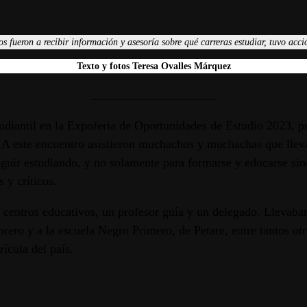
eron a recibir información y asesoría sobre qué carreras estudiar, tuvo acció
Texto y fotos Teresa Ovalles Márquez
____________________
tudiantil en la Expoferia de Oportunidades de Estudio 2023, p
 A este encuentro asistieron muchachos y muchachas que lleva
guir estudiando, y no solamente para formarse y educarse sin
 y críticos.
s centros educativos, un profesor guía y un delegado. Llevaba
rero y a la escuela Negro Primero, de Petare, entre tantos ot
ícula del país.