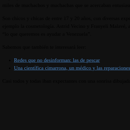
miles de muchachos y muchachas que se acercaban entusia
Son chicos y chicas de entre 17 y 20 años, con diversas exp
ejemplo la cosmetología. Astrid Vecino y Franyeli Malavé, a
“lo que queremos es ayudar a Venezuela”.
Sabemos que también te interesará leer:
Redes que no desinforman: las de pescar
Una científica cimarrona, un médico y las reparacione
Casi todos y todas iban expectantes con una sonrisa dibujad