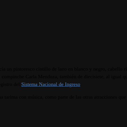
cía un pintoresco cintillo de lazo en blanco y negro, cabello 
Su compinche Carla Mendoza, también de diecisiete, al igual 
egistro del
Sistema Nacional de Ingreso
.
una tarima con música, como parte de las otras atracciones que 