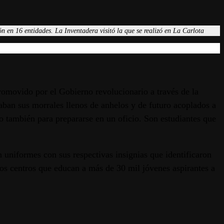
n en 16 entidades. La Inventadera visitó la que se realizó en La Carlota
romovido por el Gobierno revolucionario a través de la
ban sus morrales llenos de anhelos y de futuro acoplados a
o también para prepararse en un oficio. Son estudiantes que
n uniformes con sus respectivas insignias que identificaron
ros centros que educan a más de 30 mil jóvenes aspirantes a