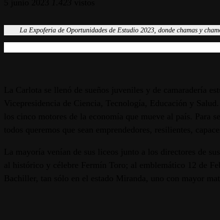
5 junio 2023
1.423
vistos
La Expoferia de Oportunidades de Estudio 2023, donde chamas y chamos fu
La Carlota se llenó de sueños juveniles y de camaradería es
Vicepresidencia de Ciencia, Tecnología, Educación y Salud.
los cinco motores de la economía que mueve al país. Para se
todos queremos que sean emprendedores, resilientes, capaces
La mayoría venían de sus liceos junto a los directores de su
al histórico y célebre Fermín Toro; al emblemático 12 de Feb
Bachiller, tan sólo en el estado Miranda, uno con mayor matr