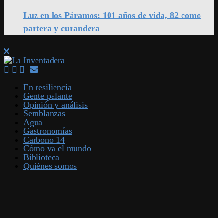
Luz en los Páramos: 101 años de vida, 82 como
partera y curandera
En resiliencia
Gente palante
Opinión y análisis
Semblanzas
Agua
Gastronomías
Carbono 14
Cómo va el mundo
Biblioteca
Quiénes somos