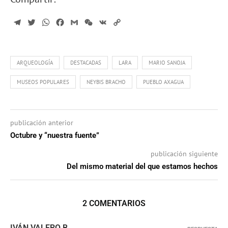
Telegram
Twitter
WhatsApp
Facebook
Gmail
WeChat
VK
Copy
Link
ARQUEOLOGÍA
DESTACADAS
LARA
MARIO SANOJA
MUSEOS POPULARES
NEYBIS BRACHO
PUEBLO AXAGUA
publicación anterior
Octubre y “nuestra fuente”
publicación siguiente
Del mismo material del que estamos hechos
2 COMENTARIOS
IVÁN VALERO B.