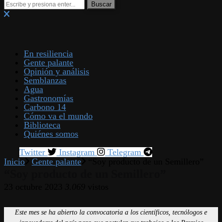
En resiliencia
Gente palante
Opinión y análisis
Semblanzas
Agua
Gastronomías
Carbono 14
Cómo va el mundo
Biblioteca
Quiénes somos
Twitter
Instagram
Telegram
Inicio
Gente palante
“Soy producto de un Semillero”
“Soy producto de un Semillero”
23 octubre 2023
3.069
vistos
Este mes se ha abierto la convocatoria a los científicos, tecnólogos e