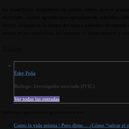
En Israel busca desaparecer un pueblo entero, pero el acapar
declarado, existen agendas para apropiarse de subsidios, obt
tierras. Además de la sangre del futuro palestino derramada 
evento es por naturaleza, los recursos se hacen escasos y no
Autor
Éder Peña
Biólogo. Investigador asociado (IVIC)
Ver todas las entradas
Sabemos que también te interesará leer:
Como la vida misma | Pero dime… ¿Cómo “salvar el p