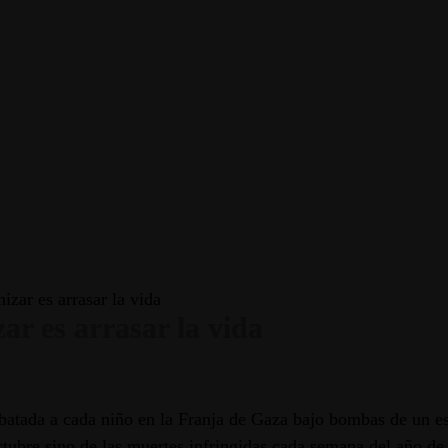
zar es arrasar la vida
ar es arrasar la vida
batada a cada niño en la Franja de Gaza bajo bombas de un est
octubre sino de las muertes infringidas cada semana del año de 