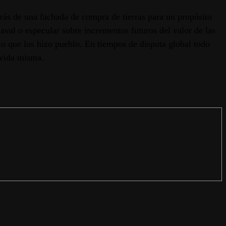
trás de una fachada de compra de tierras para un propósito
aval o especular sobre incrementos futuros del valor de las
cio que los hizo pueblo. En tiempos de disputa global todo
a vida misma.