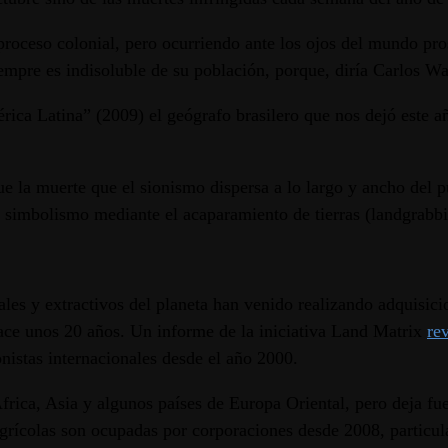
 proceso colonial, pero ocurriendo ante los ojos del mundo pr
iempre es indisoluble de su población, porque, diría Carlos W
mérica Latina” (2009) el geógrafo brasilero que nos dejó este
que la muerte que el sionismo dispersa a lo largo y ancho del 
 simbolismo mediante el acaparamiento de tierras (landgrabbi
ales y extractivos del planeta han venido realizando adquisici
hace unos 20 años. Un informe de la iniciativa Land Matrix
re
onistas internacionales desde el año 2000.
rica, Asia y algunos países de Europa Oriental, pero deja fu
grícolas son ocupadas por corporaciones desde 2008, particul