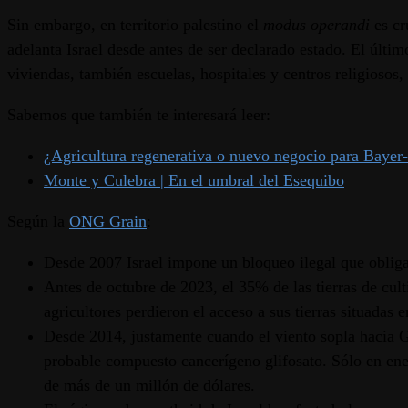
Sin embargo, en territorio palestino el
modus operandi
es cr
adelanta Israel desde antes de ser declarado estado. El últ
viviendas, también escuelas, hospitales y centros religiosos, 
Sabemos que también te interesará leer:
¿Agricultura regenerativa o nuevo negocio para Baye
Monte y Culebra | En el umbral del Esequibo
Según la
ONG Grain
:
Desde 2007 Israel impone un bloqueo ilegal que obliga
Antes de octubre de 2023, el 35% de las tierras de cult
agricultores perdieron el acceso a sus tierras situadas e
Desde 2014, justamente cuando el viento sopla hacia Ga
probable compuesto cancerígeno glifosato. Sólo en ene
de más de un millón de dólares.