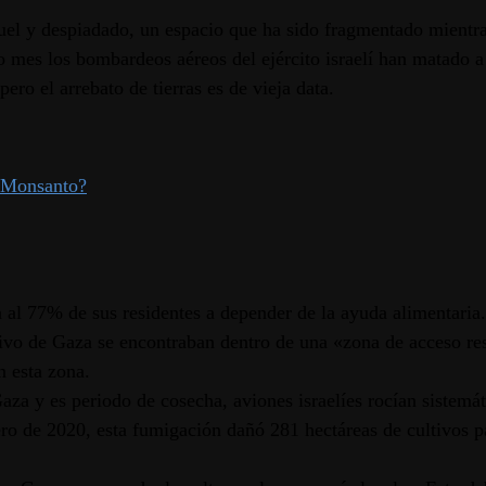
uel y despiadado, un espacio que ha sido fragmentado mientras
imo mes los bombardeos aéreos del ejército israelí han matado
pero el arrebato de tierras es de vieja data.
r-Monsanto?
 al 77% de sus residentes a depender de la ayuda alimentaria.
ivo de Gaza se encontraban dentro de una «zona de acceso rest
n esta zona.
za y es periodo de cosecha, aviones israelíes rocían sistemáti
ro de 2020, esta fumigación dañó 281 hectáreas de cultivos p