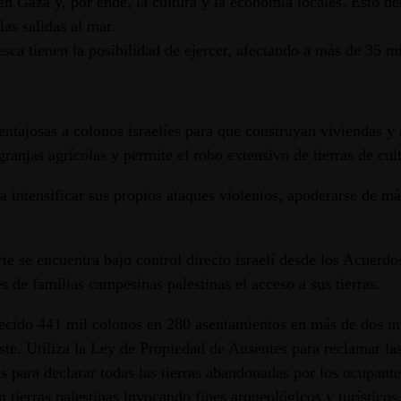
en Gaza y, por ende, la cultura y la economía locales. Esto deb
las salidas al mar.
esca tienen la posibilidad de ejercer, afectando a más de 35 m
ntajosas a colonos israelíes para que construyan viviendas y a 
granjas agrícolas y permite el robo extensivo de tierras de cul
intensificar sus propios ataques violentos, apoderarse de más 
rte se encuentra bajo control directo israelí desde los Acuer
es de familias campesinas palestinas el acceso a sus tierras.
tablecido 441 mil colonos en 280 asentamientos en más de dos 
ste. Utiliza la Ley de Propiedad de Ausentes para reclamar las
s para declarar todas las tierras abandonadas por los ocupant
n tierras palestinas invocando fines arqueológicos y turísticos