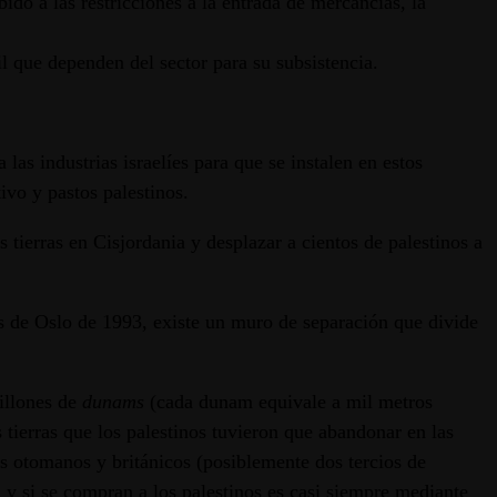
ido a las restricciones a la entrada de mercancías, la
il que dependen del sector para su subsistencia.
las industrias israelíes para que se instalen en estos
tivo y pastos palestinos.
tierras en Cisjordania y desplazar a cientos de palestinos a
dos de Oslo de 1993, existe un muro de separación que divide
millones de
dunams
(cada dunam equivale a mil metros
 tierras que los palestinos tuvieron que abandonar en las
es otomanos y británicos (posiblemente dos tercios de
, y si se compran a los palestinos es casi siempre mediante