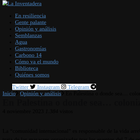
En resiliencia
Gente palante
Opinión y análisis
Semblanzas
Agua
Gastronomías
Carbono 14
Cómo va el mundo
Biblioteca
Quiénes somos
Twitter
Instagram
Telegram
Inicio
Opinión y análisis
En Palestina o donde sea… coloni
En Palestina o donde sea… coloniz
4 noviembre 2023
1.384
vistos
La “comunidad internacional” es responsable de la vida arre
trata de las masacres organizadas tras los eventos del 7 de 