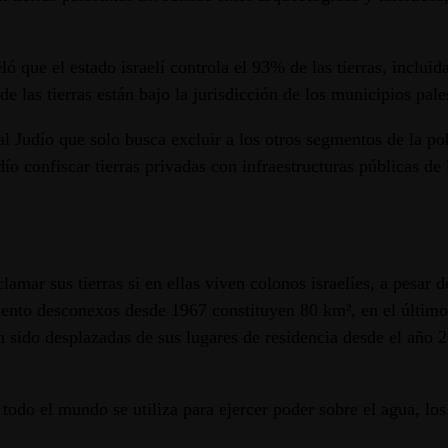
ue el estado israelí controla el 93% de las tierras, incluida
 las tierras están bajo la jurisdicción de los municipios pale
 Judío que solo busca excluir a los otros segmentos de la pob
dío confiscar tierras privadas con infraestructuras públicas de 
lamar sus tierras si en ellas viven colonos israelíes, a pesar d
miento desconexos desde 1967 constituyen 80 km², en el últi
ido desplazadas de sus lugares de residencia desde el año 20
todo el mundo se utiliza para ejercer poder sobre el agua, los