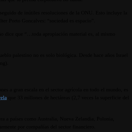
oseguido de inútiles resoluciones de la ONU. Esto incluye la
alter Porto Goncalves: “sociedad es espacio”.
 año dice que “…toda apropiación material es, al mismo
pueblo palestino no es solo biológica. Desde hace años Israel
ng).
ones a gran escala en el sector agrícola en todo el mundo, es
vela
que 33 millones de hectáreas (2,7 veces la superficie del
era a países como Australia, Nueva Zelandia, Polonia,
armente por compañías del sector financiero.