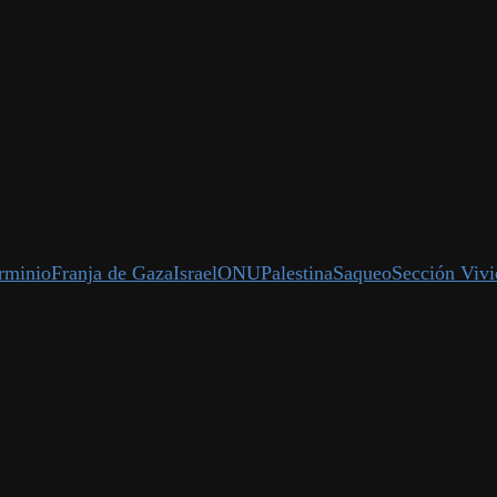
rminio
Franja de Gaza
Israel
ONU
Palestina
Saqueo
Sección Viv