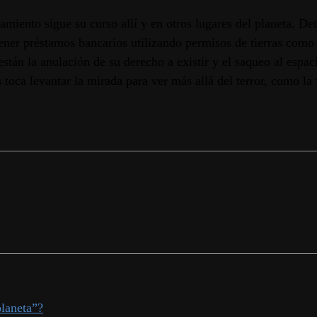
amiento sigue su curso allí y en otros lugares del planeta. De
ener préstamos bancarios utilizando permisos de tierras como 
están la anulación de su derecho a existir y el saqueo al espa
s toca levantar la mirada para ver más allá del terror, como l
laneta”?