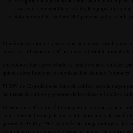
El régimen de apartheid de Israel ha afectado la pesca 
escasez de combustible y la falta de equipos dificultan 
Sólo la mitad de las 3 mil 800 personas activas en la p
El método de robo de tierras consiste en crear condiciones ve
territorios. El estado israelí promueve el establecimiento de 
Los colonos han aprovechado la actual ofensiva en Gaza para 
quienes altos funcionarios sionistas han llamado “animales”.
El 90% de Cisjordania es tierra de cultivo, pero la mayor pa
las tierras de cultivo y pastoreo de las aldeas e impide a mil
El estado israelí confiscó tierras para los colonos y ha es
cuadrados) de tierras palestinas en Cisjordania y Jerusalén E
guerras de 1948 y 1967. También despliega múltiples táctica
Cisjordania) como posibles tierras “estatales”. Se confiscaro