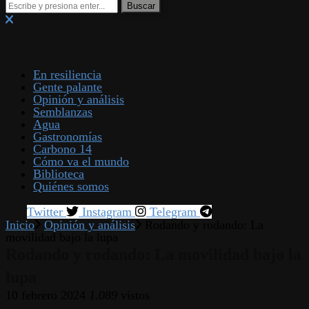
En resiliencia
Gente palante
Opinión y análisis
Semblanzas
Agua
Gastronomías
Carbono 14
Cómo va el mundo
Biblioteca
Quiénes somos
Twitter
Instagram
Telegram
Inicio
Opinión y análisis
Rodando y rodando: La
movilidad bajo la lupa
Rodando y rodando: La movilidad bajo la
lupa
10 febrero 2024
1.089
vistos