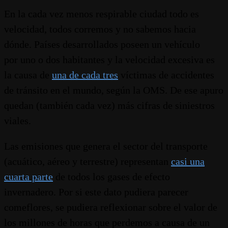
En la cada vez menos respirable ciudad todo es
velocidad, todos corremos y no sabemos hacia
dónde. Países desarrollados poseen un vehículo
por uno o dos habitantes y la velocidad excesiva es
la causa de
una de cada tres
víctimas de accidentes
de tránsito en el mundo, según la OMS. De ese apuro
quedan (también cada vez) más cifras de siniestros
viales.
Las emisiones que genera el sector del transporte
(acuático, aéreo y terrestre) representan
casi una
cuarta parte
de todos los gases de efecto
invernadero. Por si este dato pudiera parecer
comeflores, se pudiera reflexionar sobre el valor de
los millones de horas que perdemos a causa de un