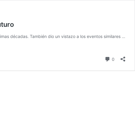
uturo
ltimas décadas. También dio un vistazo a los eventos similares …
comentari
0