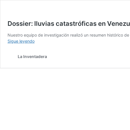
Dossier: lluvias catastróficas en Venezue
Nuestro equipo de investigación realizó un resumen histórico de
Dossier:
Sigue leyendo
lluvias
catastróficas
La Inventadera
en
Venezuela.
Historia
reciente
y
acciones
hacia
el
futuro