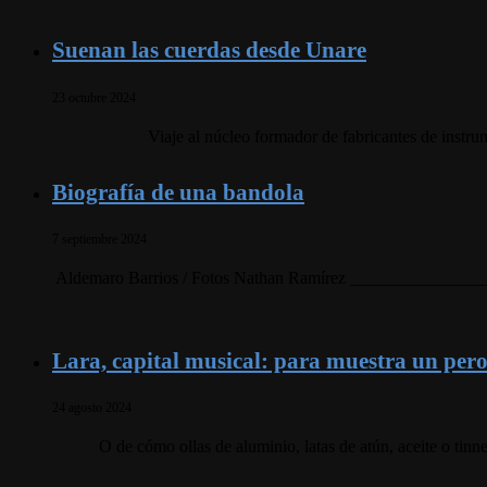
Suenan las cuerdas desde Unare
23 octubre 2024
Viaje al núcleo formador de fabricantes de instru
Biografía de una bandola
7 septiembre 2024
Aldemaro Barrios / Fotos Nathan Ramírez ___________________
Lara, capital musical: para muestra un pero
24 agosto 2024
O de cómo ollas de aluminio, latas de atún, aceite o tinne