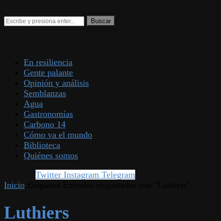
En resiliencia
Gente palante
Opinión y análisis
Semblanzas
Agua
Gastronomías
Carbono 14
Cómo va el mundo
Biblioteca
Quiénes somos
Twitter
Instagram
Telegram
Inicio
Etiquetas
Entradas etiquetadas con "Luthiers"
Luthiers