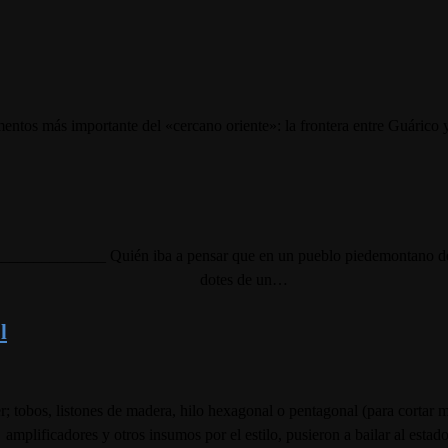
mentos más importante del «cercano oriente»: la frontera entre Guárico y
__________ Quién iba a pensar que en un pueblo piedemontano de la 
dotes de un…
l
r; tobos, listones de madera, hilo hexagonal o pentagonal (para cortar ma
amplificadores y otros insumos por el estilo, pusieron a bailar al estad