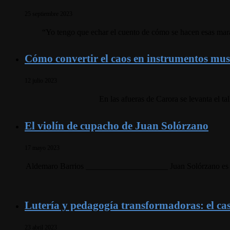
25 septiembre 2023
“Yo tengo que echar el cuento de cómo se hacen esas marac
Cómo convertir el caos en instrumentos mus
12 julio 2023
En las afueras de Carora se levanta el t
El violín de cupacho de Juan Solórzano
17 mayo 2023
Aldemaro Barrios ____________________ Juan Solórzano es un 
Lutería y pedagogía transformadoras: el cas
23 abril 2023