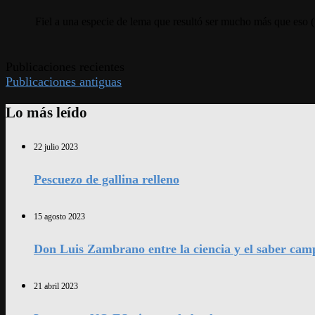
Fiel a una especie de lema que resultó ser mucho más que eso (
Publicaciones recientes
Publicaciones antiguas
Lo más leído
22 julio 2023
Pescuezo de gallina relleno
15 agosto 2023
Don Luis Zambrano entre la ciencia y el saber cam
21 abril 2023