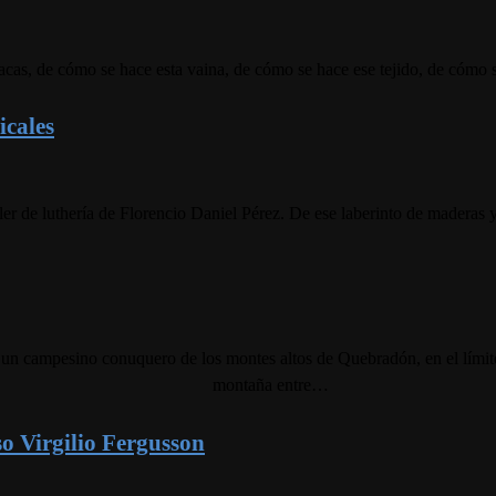
as, de cómo se hace esta vaina, de cómo se hace ese tejido, de cómo se 
icales
aller de luthería de Florencio Daniel Pérez. De ese laberinto de maderas
campesino conuquero de los montes altos de Quebradón, en el límite G
montaña entre…
o Virgilio Fergusson