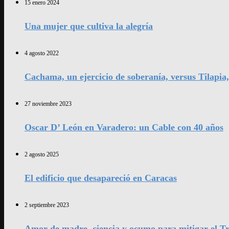
15 enero 2024
Una mujer que cultiva la alegría
4 agosto 2022
Cachama, un ejercicio de soberanía, versus Tilapia
27 noviembre 2023
Oscar D’ León en Varadero: un Cable con 40 años
2 agosto 2025
El edificio que desapareció en Caracas
2 septiembre 2023
Amor de madre, ciencia y ocumo para mitigar el Tr