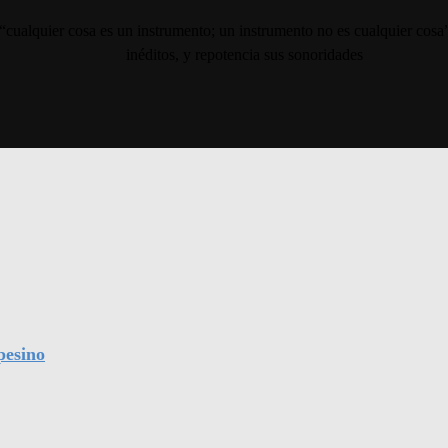
“cualquier cosa es un instrumento; un instrumento no es cualquier cosa”
inéditos, y repotencia sus sonoridades
pesino