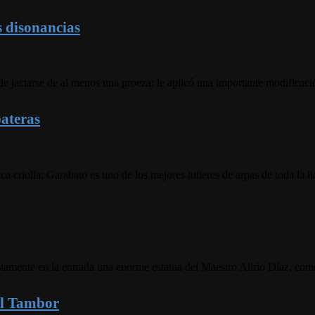
s disonancias
de jactarse de al menos una proeza: le aplicó una importante modificaci
bateras
ca criolla: Garabato es uno de los mejores lutieres de arpas de toda la
amente en la entrada una enorme estatua del Maestro Alirio Díaz, como
del Tambor