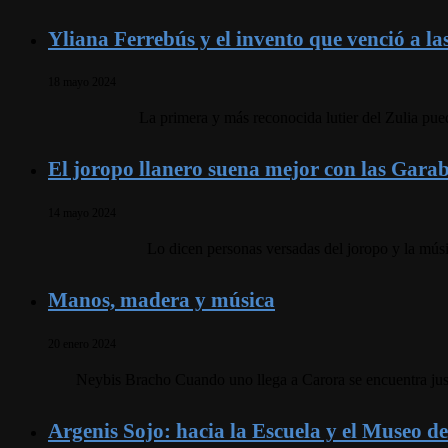
Yliana Ferrebús y el invento que venció a la
18 mayo 2024
La primera y más reconocida lutier del Zulia pue
El joropo llanero suena mejor con las Gara
14 mayo 2024
Lo dicen personas versadas del joropo y la músi
Manos, madera y música
20 enero 2024
Neybis Bracho Cuando uno llega a Carora se encuentra just
Argenis Sojo: hacia la Escuela y el Museo 