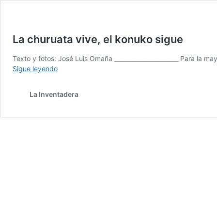
La churuata vive, el konuko sigue
Texto y fotos: José Luis Omaña ______________________ Para la m
La
Sigue leyendo
churuata
vive,
La Inventadera
el
konuko
sigue