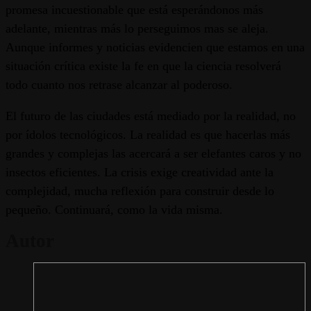
promesa incuestionable que está esperándonos más
adelante, mientras más lo perseguimos mas se aleja.
Aunque informes y noticias evidencien que estamos en una
situación crítica existe la fe en que la ciencia resolverá
todo cuanto nos retrase alcanzar al poderoso.
El futuro de las ciudades está mediado por la realidad, no
por ídolos tecnológicos. La realidad es que hacerlas más
grandes y complejas las acercará a ser elefantes caros y no
insectos eficientes. La crisis exige creatividad ante la
complejidad, mucha reflexión para construir desde lo
pequeño. Continuará, como la vida misma.
Autor