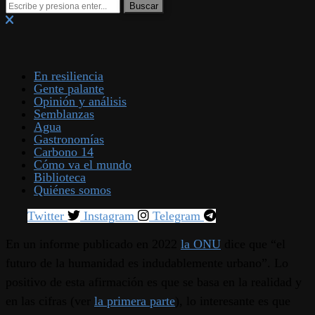
En resiliencia
Gente palante
Opinión y análisis
Semblanzas
Agua
Gastronomías
Carbono 14
Cómo va el mundo
Biblioteca
Quiénes somos
Twitter
Instagram
Telegram
En un informe publicado en 2022
la ONU
dice que “el
futuro de la humanidad es indudablemente urbano”. Lo
positivo de esta afirmación es que se basa en la realidad y
en las cifras (ver
la primera parte
), lo interesante es que