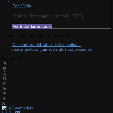
Éder Peña
Biólogo. Investigador asociado (IVIC)
Ver todas las entradas
Sabemos que también te interesará leer:
A la sombra del sabor de las mañanas
Irse al pueblo, ¿tan sostenible como suena?
Compartir:
Telegram
Twitter
WhatsApp
Facebook
Gmail
WeChat
VK
Copy
Link