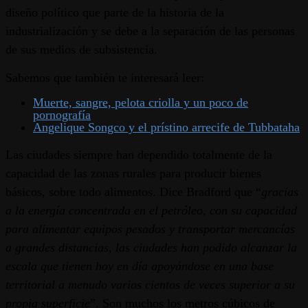
diseño político que parte de la historia de la
industrialización y se debe a la separación de las personas
de sus medios de subsistencia.
Sabemos que también te interesará leer:
Muerte, sangre, pelota criolla y un poco de
pornografía
Angelique Songco y el prístino arrecife de Tubbataha
Las ciudades siempre han dependido totalmente de la
capacidad de las zonas rurales para producir bienes
básicos, sobre todo alimentos. Dice Bradford que “
gracias
a la energía concentrada en el petróleo, con su capacidad
para alimentar equipos pesados y transportar mercancías
a grandes distancias, las ciudades han podido alcanzar la
escala que tienen hoy en día apoyándose en una base
territorial a menudo varios cientos de veces superior a su
propia superficie
”. Son muchos los metros cúbicos de