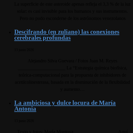
La superficie de este asteroide apenas refleja el 3,3 % de la luz
solar: es casi invisible para los humanos y sus instrumentos.
Pero no pudo esconderse de los astrónomos venezolanos
Descifrando (en zuliano) las conexiones
cerebrales profundas
13 junio 2026
Alejandro Silva Guevara / Fotos Juan M. Reyes
____________________ La “Estrategia química biofísica,
teórica-computacional para la propuesta de inhibidores de
acetilcolinesterasa, basada en la disminución de la flexibilidad
y aumento…
La ambiciosa y dulce locura de María
Antonia
13 junio 2026
Texto y fotos: María Montoya __________________ Aquí