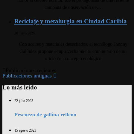
honor al célebre escritor, fue el protagonista de una reciente
campaña de observación de…
Reciclaje y metalurgia en Ciudad Caribia
30 mayo 2026
Con aceites y materiales desechados, el tecnólogo Jhonny
Galíndez propone el aprovechamiento comunitario de un
oficio con concepto ecológico
Publicaciones recientes
Publicaciones antiguas
Lo más leído
22 julio 2023
Pescuezo de gallina relleno
15 agosto 2023