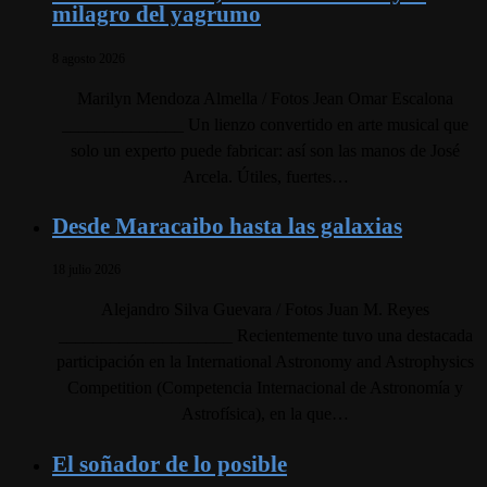
milagro del yagrumo
8 agosto 2026
Marilyn Mendoza Almella / Fotos Jean Omar Escalona
______________ ​Un lienzo convertido en arte musical que
solo un experto puede fabricar: así son las manos de José
Arcela. Útiles, fuertes…
Desde Maracaibo hasta las galaxias
18 julio 2026
Alejandro Silva Guevara / Fotos Juan M. Reyes
____________________ Recientemente tuvo una destacada
participación en la International Astronomy and Astrophysics
Competition (Competencia Internacional de Astronomía y
Astrofísica), en la que…
El soñador de lo posible