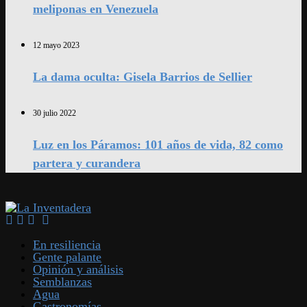
meliponas en Venezuela
12 mayo 2023
La dama oculta: Gisela Barrios de Sellier
30 julio 2022
Luz en los Páramos: 101 años de vida, 82 como
partera y curandera
En resiliencia
Gente palante
Opinión y análisis
Semblanzas
Agua
Gastronomías