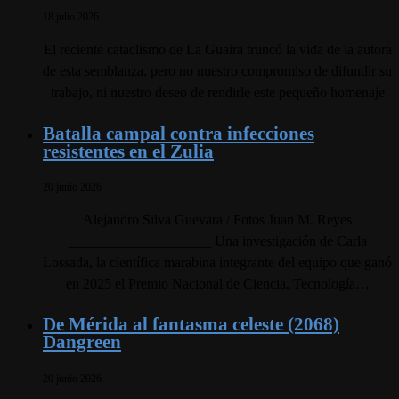
18 julio 2026
El reciente cataclismo de La Guaira truncó la vida de la autora
de esta semblanza, pero no nuestro compromiso de difundir su
trabajo, ni nuestro deseo de rendirle este pequeño homenaje
Batalla campal contra infecciones
resistentes en el Zulia
20 junio 2026
Alejandro Silva Guevara / Fotos Juan M. Reyes
____________________ Una investigación de Carla
Lossada, la científica marabina integrante del equipo que ganó
en 2025 el Premio Nacional de Ciencia, Tecnología…
De Mérida al fantasma celeste (2068)
Dangreen
20 junio 2026