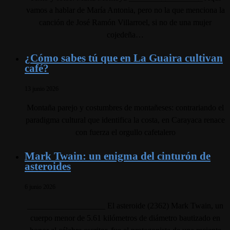
vamos a hablar de María Antonia, pero no la que menciona la
canción de José Ramón Villarroel, si no de una mujer
cojedeña…
¿Cómo sabes tú que en La Guaira cultivan
café?
13 junio 2026
Montaña parejo y costumbres de montañeses: contrariando el
paradigma cultural que identifica la costa, en Carayaca renace
con fuerza el orgullo cafetalero
Mark Twain: un enigma del cinturón de
asteroides
6 junio 2026
___________________ El asteroide (2362) Mark Twain, un
cuerpo menor de 5.61 kilómetros de diámetro bautizado en