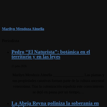
Marilyn Mendoza Almella
Periodista
Pedro “El Naturista”: botánica en el
territorio y en las leyes
25 julio 2026
Marilyn Mendoza Almella ________________ Las plantas y
sus propiedades curativas forman parte de la cultura ancestral
venezolana. Tras la colonización española este conocimiento
se dejó en pausa por un tiempo,…
La Abeja Reyna poliniza la soberanía en