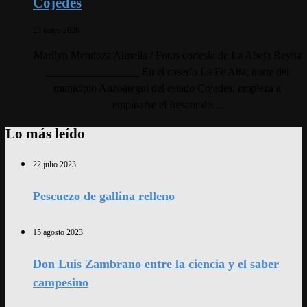
Cojedes
23 mayo 2026
Marilyn Mendoza Almella / Fotos cortesía de La Abeja Reyna
_________________ En el caserío La Fe Alta, norte del
municipio Anzoátegui del estado Cojedes, empieza a
empinarse el frescor de…
Lo más leído
22 julio 2023
Pescuezo de gallina relleno
15 agosto 2023
Don Luis Zambrano entre la ciencia y el saber
campesino