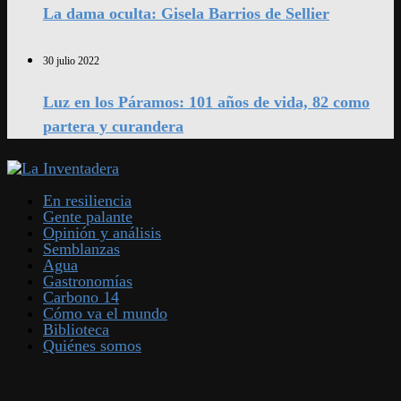
La dama oculta: Gisela Barrios de Sellier
30 julio 2022
Luz en los Páramos: 101 años de vida, 82 como
partera y curandera
En resiliencia
Gente palante
Opinión y análisis
Semblanzas
Agua
Gastronomías
Carbono 14
Cómo va el mundo
Biblioteca
Quiénes somos