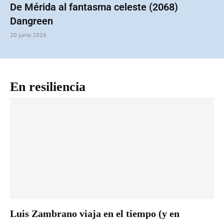
De Mérida al fantasma celeste (2068)
Dangreen
20 junio 2026
En resiliencia
V
a
l
a
y
e
d
Luis Zambrano viaja en el tiempo (y en
1