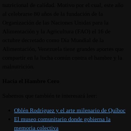
nutricional de calidad. Motivo por el cual, este año
al celebrarse 80 años de la fundación de la
Organización de las Naciones Unidas para la
Alimentación y la Agricultura (FAO) el 16 de
octubre decretado como Día Mundial de la
Alimentación, Venezuela tiene grandes aportes que
compartir en la lucha común contra el hambre y la
malnutrición.
Hacia el Hambre Cero
Sabemos que también te interesará leer:
Oblén Rodríguez y el arte milenario de Quíboc
El museo comunitario donde gobierna la
memoria colectiva