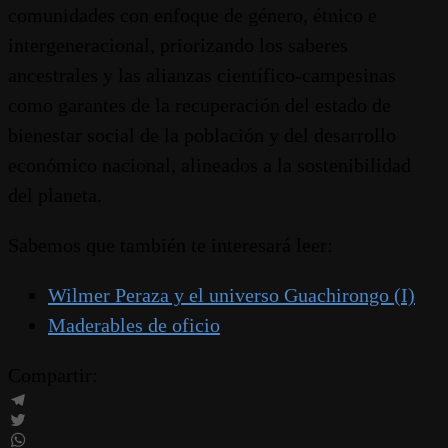
comunidades con enfoque de género, étnico e
intergeneracional, priorizando los saberes
ancestrales y las alianzas científico-campesinas
como garantes de la recuperación del estado de
bienestar social de la población y del desarrollo
económico nacional, alineados a la sostenibilidad
del planeta.
Sabemos que también te interesará leer:
Wilmer Peraza y el universo Guachirongo (I)
Maderables de oficio
Compartir:
Telegram
Twitter