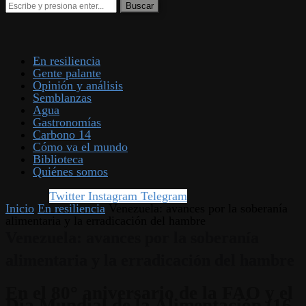
En resiliencia
Gente palante
Opinión y análisis
Semblanzas
Agua
Gastronomías
Carbono 14
Cómo va el mundo
Biblioteca
Quiénes somos
Twitter
Instagram
Telegram
Inicio
En resiliencia
Venezuela: avances por la soberanía
alimentaria y la erradicación del hambre
Venezuela: avances por la soberanía
alimentaria y la erradicación del hambre
En el 80° aniversario de la FAO y el
Día Mundial de la Alimentación (16