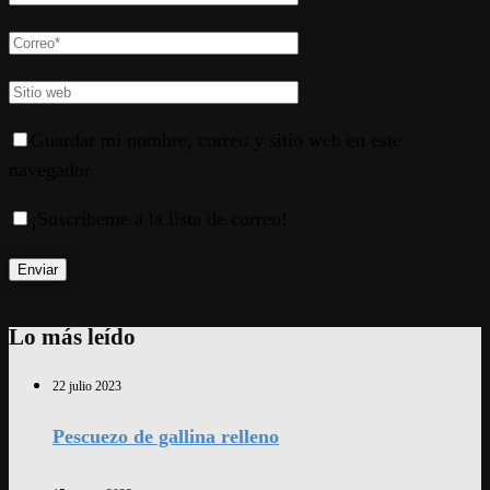
Guardar mi nombre, correo y sitio web en este
navegador.
¡Suscríbeme a la lista de correo!
Lo más leído
22 julio 2023
Pescuezo de gallina relleno