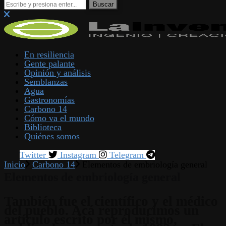
En resiliencia
Gente palante
Opinión y análisis
Semblanzas
Agua
Gastronomías
Carbono 14
Cómo va el mundo
Biblioteca
Quiénes somos
Twitter
Instagram
Telegram
Inicio
Carbono 14
Elementos de embriología general
Elementos de embriología general
También fue el científico y el médico
del pueblo. Acá reproducimos un
artículo escrito por él mismo,