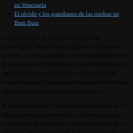
en Venezuela
El olvido y los guardianes de las piedras en
Bum Bum
La Embriología es ante todo una ciencia
mortológica. Anterior por su objeto á la Anatomia
general, en ella aprendemos la historia detallada de
la aparición, del crecimiento y de la diferenciación
de los elementos anatómicos, y descubrimos la
manera tan sencilla como precisa según la cual estos
elementos anatómicos forman los tejidos.
Y anterior también á la Anatomía descriptiva, es la
Organogenia la que nos explica la formación y la
constitución de los órganos, y nos da la razón de su
situación, de sus conexiones y de las relaciones que