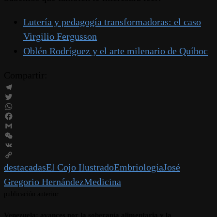
Lutería y pedagogía transformadoras: el caso
Virgilio Fergusson
Oblén Rodríguez y el arte milenario de Quíboc
Compartir:
Telegram
Twitter
WhatsApp
Facebook
Gmail
WeChat
VK
Copy
destacadas
El Cojo Ilustrado
Embriología
José
Link
Gregorio Hernández
Medicina
publicación anterior
Venezuela: avances por la soberanía alimentaria y la