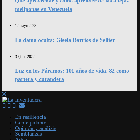
Qué aprovechar y cómo aprender de las abejas
meliponas en Venezuela
12 mayo 2023
La dama oculta: Gisela Barrios de Sellier
30 julio 2022
Luz en los Páramos: 101 años de vida, 82 como
partera y curandera
En resiliencia
Gente palante
Opinión y análisis
Semblanzas
Agua