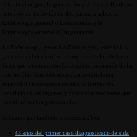
estudia el origen, la generación y el desarrollo de los
seres vivos. Se divide en dos partes, a saber: la
Embriología general ó Embriogenia y la
Embriología especial ú Organogenia.
La Embriología general ó Embriogenia enseña los
procesos del desarrollo del sér durante las distintas
faces que terminan con la completa formación de las
tres hojillas blastodérmicas. La Embriología
especial ú Organogenia estudia la formación
detallada de los órganos y de los aparatos todos que
constituyen el organismo vivo.
Sabemos que también te interesará leer:
43 años del primer caso diagnosticado de sida