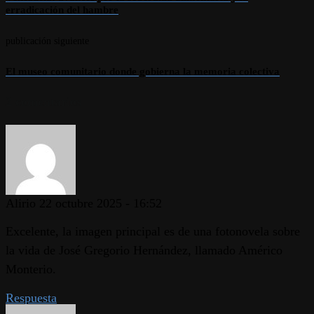
erradicación del hambre
publicación siguiente
El museo comunitario donde gobierna la memoria colectiva
2 comentarios
Alirio
22 octubre 2025 - 16:52
Excelente, la imagen principal es de una fotonovela sobre
la vida de José Gregorio Hernández, llamado Américo
Monterio.
Respuesta