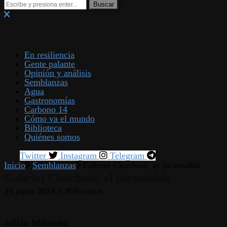
En resiliencia
Gente palante
Opinión y análisis
Semblanzas
Agua
Gastronomías
Carbono 14
Cómo va el mundo
Biblioteca
Quiénes somos
Twitter
Instagram
Telegram
Inicio
Semblanzas
Gabriel Chuchani, el incansable
Gabriel Chuchani, el incansable
29 junio 2024
9.869
vistos
Julián Márquez