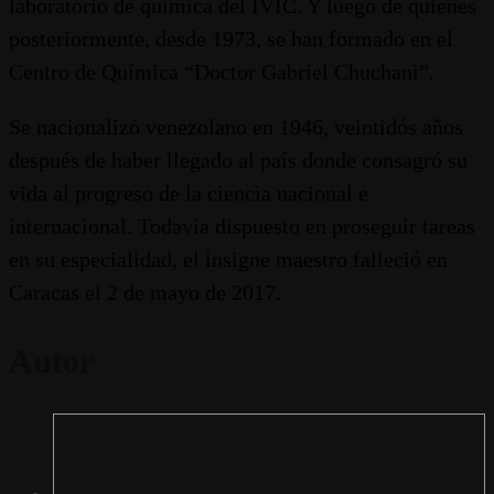
laboratorio de química del IVIC. Y luego de quienes
posteriormente, desde 1973, se han formado en el
Centro de Química “Doctor Gabriel Chuchani”.
Se nacionalizó venezolano en 1946, veintidós años
después de haber llegado al país donde consagró su
vida al progreso de la ciencia nacional e
internacional. Todavía dispuesto en proseguir tareas
en su especialidad, el insigne maestro falleció en
Caracas el 2 de mayo de 2017.
Autor