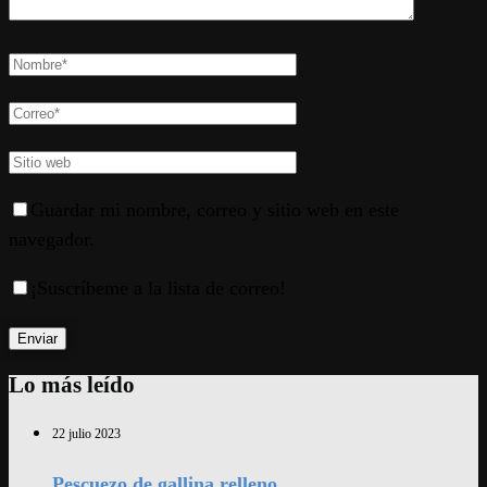
Guardar mi nombre, correo y sitio web en este
navegador.
¡Suscríbeme a la lista de correo!
Lo más leído
22 julio 2023
Pescuezo de gallina relleno