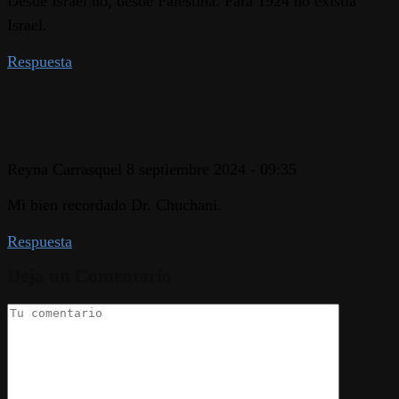
Desde Israel no, desde Palestina. Para 1924 no existía
Israel.
Respuesta
Reyna Carrasquel
8 septiembre 2024 - 09:35
Mi bien recordado Dr. Chuchani.
Respuesta
Deja un Comentario