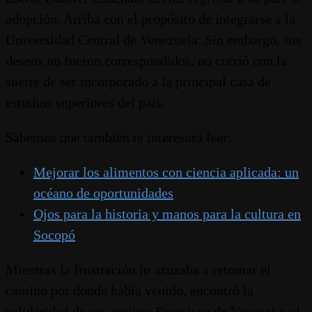
adopción. Arriba con el propósito de integrarse a la
Universidad Central de Venezuela. Sin embargo, sus
deseos no fueron correspondidos, no corrió con la
suerte de ser incorporado a la principal casa de
estudios superiores del país.
Sabemos que también te interesará leer:
Mejorar los alimentos con ciencia aplicada: un
océano de oportunidades
Ojos para la historia y manos para la cultura en
Socopó
Mientras la frustración lo azuzaba a retomar el
camino por donde había venido, encontró la
solidaridad de sus amigos Francisco de Venanzi y el