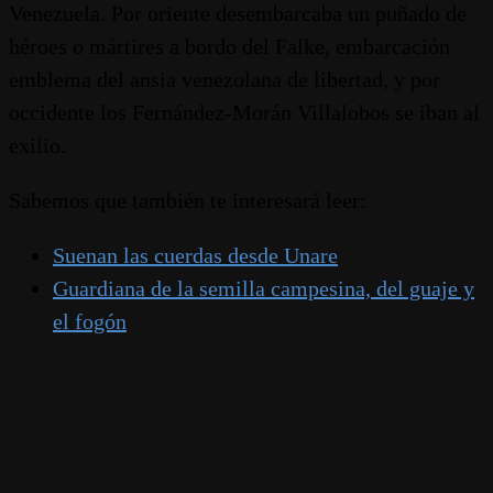
Venezuela. Por oriente desembarcaba un puñado de
héroes o mártires a bordo del Falke, embarcación
emblema del ansia venezolana de libertad, y por
occidente los Fernández-Morán Villalobos se iban al
exilio.
Sabemos que también te interesará leer:
Suenan las cuerdas desde Unare
Guardiana de la semilla campesina, del guaje y
el fogón