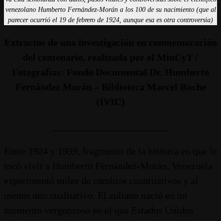
venezolano Humberto Fernández-Morán a los 100 de su nacimiento (que al
parecer ocurrió el 19 de febrero de 1924, aunque esa es otra controversia)
Extractos de una investigación en conmemoración
del centenario, realizada por el MinCyT /
Fotografías: Fondo Documental Dr. Humberto
Fernández Morán – Biblioteca Marcel Roche
(IVIC)
________________________
Entre 1924 y 1999, fragmento de la historia en que le
tocó vivir a Humberto Fernández-Morán, Venezuela
experimentó miles de cambios cuantitativos y al
menos uno cualitativo. El zuliano nació en un
momento vergonzoso en el que Estados Unidos