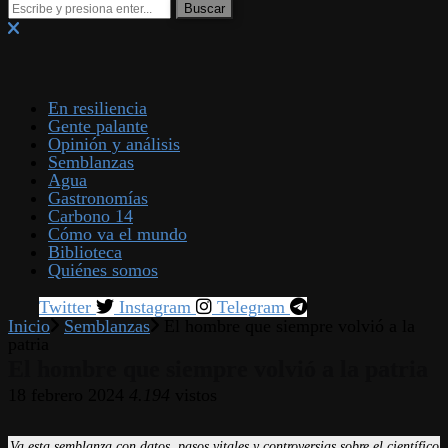
En resiliencia
Gente palante
Opinión y análisis
Semblanzas
Agua
Gastronomías
Carbono 14
Cómo va el mundo
Biblioteca
Quiénes somos
Twitter
Instagram
Telegram
Inicio
Semblanzas
El hombre que siempre volvió a la
patria
El hombre que siempre volvió a la patria
18 febrero 2024
4.194
vistos
Va esta semblanza con datos, pasos vitales y controversias sobre el científico