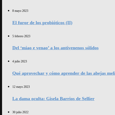
8 mayo 2023
El furor de los probióticos (II)
5 febrero 2023
Del ‘miao e venao’ a los antivenenos sólidos
4 julio 2023
Qué aprovechar y cómo aprender de las abejas mel
12 mayo 2023
La dama oculta: Gisela Barrios de Sellier
30 julio 2022