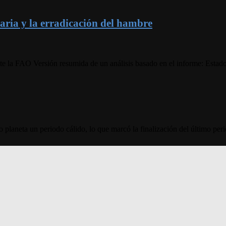
aria y la erradicación del hambre
e la FAO Versión resumida de un análisis basado en el informe: Estado
planeta un periodo cálido, lo que marcó la finalización del último peri