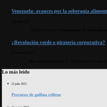
Venezuela: avances por la soberanía aliment
18 octubre 2025
Marilyn Di Luca – Representante de Venezuela ant
¿Revolución verde o piratería corporativa?
30 septiembre 2023
Hace aproximadamente 11 mil años inició en nuestro 
Lo más leído
22 julio 2023
Pescuezo de gallina relleno