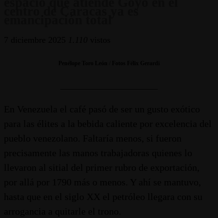
espacio que atiende Goyo en el
centro de Caracas ya es
emancipación total
7 diciembre 2025
1.110
vistos
Penélope Toro León
/
Fotos Félix Gerardi
____________________
En Venezuela el café pasó de ser un gusto exótico
para las élites a la bebida caliente por excelencia del
pueblo venezolano. Faltaría menos, si fueron
precisamente las manos trabajadoras quienes lo
llevaron al sitial del primer rubro de exportación,
por allá por 1790 más o menos. Y ahí se mantuvo,
hasta que en el siglo XX el petróleo llegara con su
arrogancia a quitarle el trono.