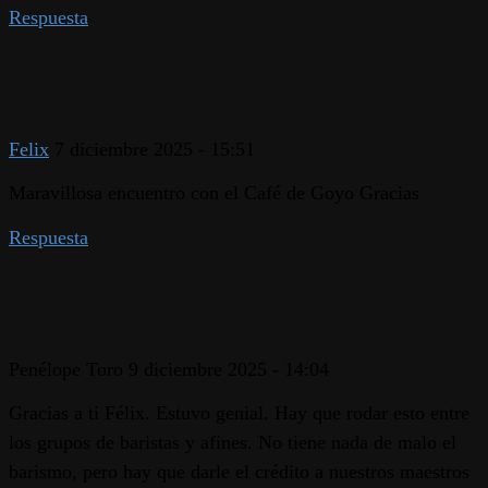
Respuesta
Felix
7 diciembre 2025 - 15:51
Maravillosa encuentro con el Café de Goyo Gracias
Respuesta
Penélope Toro
9 diciembre 2025 - 14:04
Gracias a ti Félix. Estuvo genial. Hay que rodar esto entre
los grupos de baristas y afines. No tiene nada de malo el
barismo, pero hay que darle el crédito a nuestros maestros