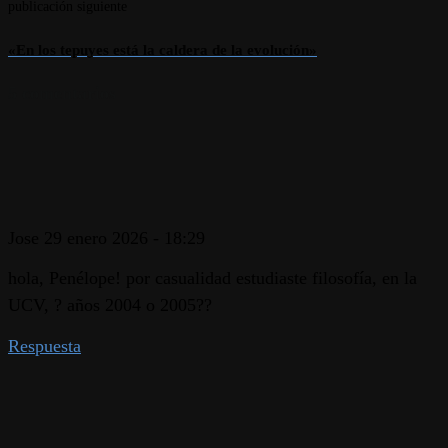
publicación siguiente
«En los tepuyes está la caldera de la evolución»
5 comentarios
Jose
29 enero 2026 - 18:29
hola, Penélope! por casualidad estudiaste filosofía, en la
UCV, ? años 2004 o 2005??
Respuesta