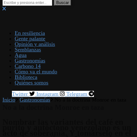
En resiliencia
Gente palante
Opinión y análisis
Semblanzas
Agua
Gastronomías
Carbono 14
Cómo va el mundo
Biblioteca
Quiénes somos
Twitter
Instagram
Telegram
Inicio
Gastronomías
No a la doctrina Monroe en taza
No a la doctrina Monroe en taza
Nombrar las variantes del café en
purito y autóctono venezolano es un
acto de soberanía. Y tomárselo en el