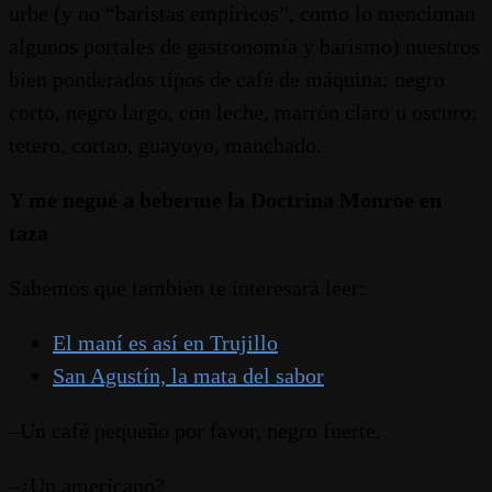
urbe (y no “baristas empíricos”, como lo mencionan
algunos portales de gastronomía y barismo) nuestros
bien ponderados tipos de café de máquina: negro
corto, negro largo, con leche, marrón claro u oscuro;
tetero, cortao, guayoyo, manchado.
Y me negué a beberme la Doctrina Monroe en
taza
Sabemos que también te interesará leer:
El maní es así en Trujillo
San Agustín, la mata del sabor
–Un café pequeño por favor, negro fuerte.
–¿Un americano?