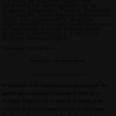
La vida de Ricardo Guerrero
desborda las dimensiones de su
reciente galardón: Premio Nacional
de Ciencia, Tecnología e Innovación
2025. Ha capturado y descrito
especies única y soportado la acción
de parásitos y virus fulminantes,
gracias a Flemming y a un recio
sistema inmunológico
7 diciembre 2025
868
vistos
Soriana Durán / Fotos Abraxas Iribarren
_______________________
El doctor Ricardo Guerrero esperaba a un lado del
pasillo que comunica al Instituto de Zoología y
Ecología Tropical con el resto de la Facultad de
Ciencias de la Universidad Central de Venezuela.