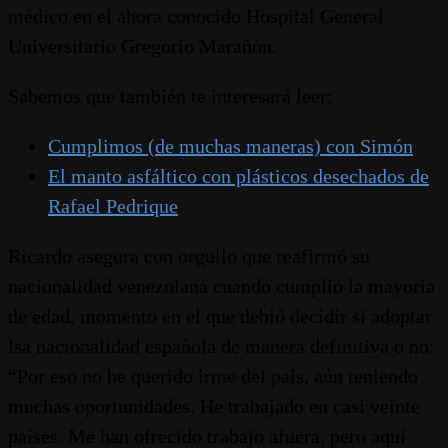
médico en el ahora conocido Hospital General
Universitario Gregorio Marañón.
Sabemos que también te interesará leer:
Cumplimos (de muchas maneras) con Simón
El manto asfáltico con plásticos desechados de
Rafael Pedrique
Ricardo asegura con orgullo que reafirmó su
nacionalidad venezolana cuando cumplió la mayoría
de edad, momento en el que debió decidir si adoptar
lsa nacionalidad española de manera definitiva o no:
“Por eso no he querido irme del país, aún teniendo
muchas oportunidades. He trabajado en casi veinte
países. Me han ofrecido trabajo afuera, pero aquí