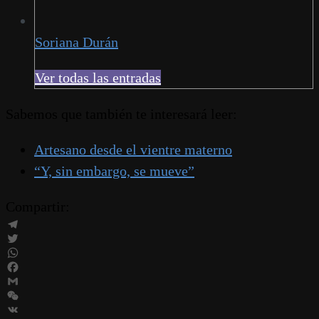
Soriana Durán
Ver todas las entradas
Sabemos que también te interesará leer:
Artesano desde el vientre materno
“Y, sin embargo, se mueve”
Compartir:
Telegram
Twitter
WhatsApp
Facebook
Gmail
WeChat