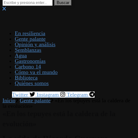
En resiliencia
Gente palante
Opinión y análisis
Semblanzas
Agua
Gastronomías
Carbono 14
Cómo va el mundo
Biblioteca
Quiénes somos
Twitter
Instagram
Telegram
Inicio
Gente palante
«En los tepuyes está la caldera de
la evolución»
«En los tepuyes está la caldera de la
evolución»