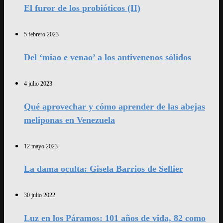
El furor de los probióticos (II)
5 febrero 2023
Del ‘miao e venao’ a los antivenenos sólidos
4 julio 2023
Qué aprovechar y cómo aprender de las abejas
meliponas en Venezuela
12 mayo 2023
La dama oculta: Gisela Barrios de Sellier
30 julio 2022
Luz en los Páramos: 101 años de vida, 82 como