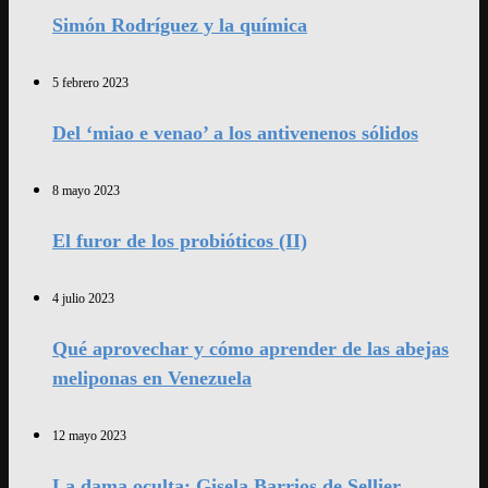
Simón Rodríguez y la química
5 febrero 2023
Del ‘miao e venao’ a los antivenenos sólidos
8 mayo 2023
El furor de los probióticos (II)
4 julio 2023
Qué aprovechar y cómo aprender de las abejas
meliponas en Venezuela
12 mayo 2023
La dama oculta: Gisela Barrios de Sellier