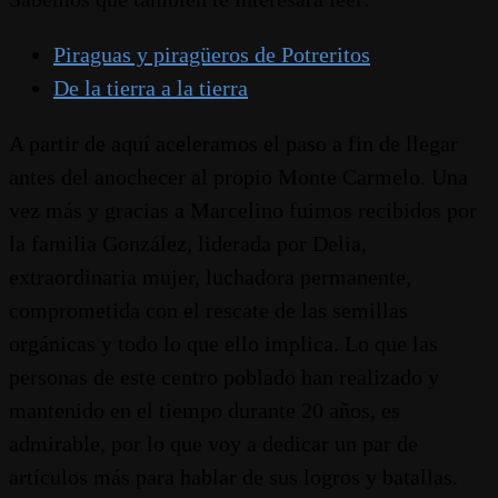
Piraguas y piragüeros de Potreritos
De la tierra a la tierra
A partir de aquí aceleramos el paso a fin de llegar
antes del anochecer al propio Monte Carmelo. Una
vez más y gracias a Marcelino fuimos recibidos por
la familia González, liderada por Delia,
extraordinaria mujer, luchadora permanente,
comprometida con el rescate de las semillas
orgánicas y todo lo que ello implica. Lo que las
personas de este centro poblado han realizado y
mantenido en el tiempo durante 20 años, es
admirable, por lo que voy a dedicar un par de
artículos más para hablar de sus logros y batallas.