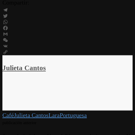
Compartir:
Telegram
Twitter
WhatsApp
Facebook
Gmail
WeChat
VK
Copy
Link
Julieta Cantos
Café
Julieta Cantos
Lara
Portuguesa
publicación anterior