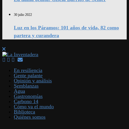
30 julio 2022
Luz en los Páramos: 101 años de vida, 82 como
partera y curandera
En resiliencia
Gente palante
Opinión y análisis
Semblanzas
Agua
Gastronomías
Carbono 14
Cómo va el mundo
Biblioteca
Quiénes somos