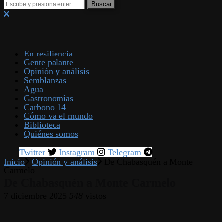
En resiliencia
Gente palante
Opinión y análisis
Semblanzas
Agua
Gastronomías
Carbono 14
Cómo va el mundo
Biblioteca
Quiénes somos
Twitter
Instagram
Telegram
Inicio
Opinión y análisis
De Chabasquén a Monte
Carmelo
De Chabasquén a Monte Carmelo
7 diciembre 2025
548
vistos