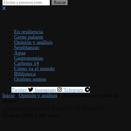
En resiliencia
Gente palante
Opinión y análisis
Semblanzas
Agua
Gastronomías
Carbono 14
Cómo va el mundo
Biblioteca
Quiénes somos
Twitter
Instagram
Telegram
Inicio
Opinión y análisis
¿Somos muchos o parió la
abuela?
¿Somos muchos o parió la abuela?
27 mayo 2023
1.495
vistos