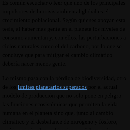
Es común escuchar o leer que uno de los principales
impulsores de la crisis ambiental global es el
crecimiento poblacional. Según quienes apoyan esta
tesis, al haber más gente en el planeta los niveles de
consumo aumentan y, con ellos, las perturbaciones a
ciclos naturales como el del carbono, por lo que se
concluye que para mitigar el cambio climático
debería nacer menos gente.
Lo mismo pasa con la pérdida de biodiversidad, otro
de los
límites planetarios superados
por el actual
modelo de producción que no solo pone en peligro
las funciones ecosistémicas que permiten la vida
humana en el planeta sino que, junto al cambio
climático y el desbalance de nitrógeno y fósforo,