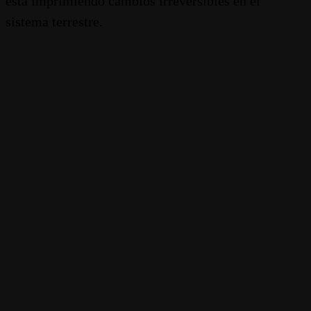
está imprimiendo cambios irreversibles en el
sistema terrestre.