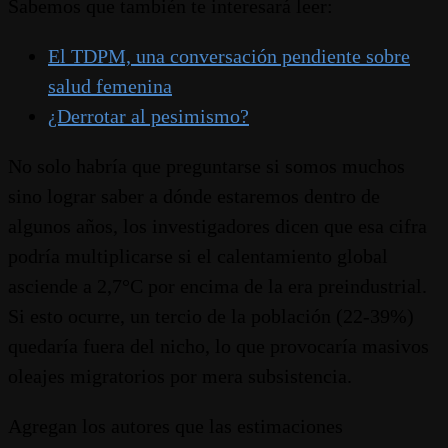
Sabemos que también te interesará leer:
El TDPM, una conversación pendiente sobre
salud femenina
¿Derrotar al pesimismo?
No solo habría que preguntarse si somos muchos
sino lograr saber a dónde estaremos dentro de
algunos años, los investigadores dicen que esa cifra
podría multiplicarse si el calentamiento global
asciende a 2,7°C por encima de la era preindustrial.
Si esto ocurre, un tercio de la población (22-39%)
quedaría fuera del nicho, lo que provocaría masivos
oleajes migratorios por mera subsistencia.
Agregan los autores que las estimaciones