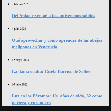
5 febrero 2023
Del ‘miao e venao’ a los antivenenos sólidos
4 julio 2023
Qué aprovechar y cómo aprender de las abejas
meliponas en Venezuela
12 mayo 2023
La dama oculta: Gisela Barrios de Sellier
30 julio 2022
Luz en los Páramos: 101 años de vida, 82 como
partera y curandera