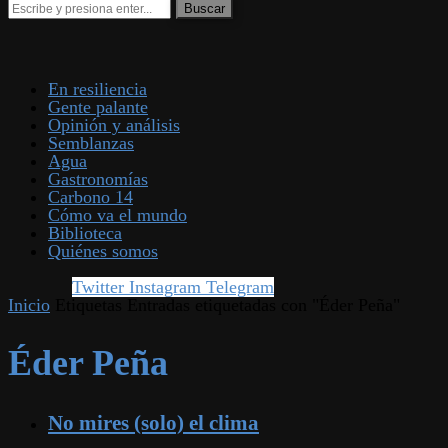
En resiliencia
Gente palante
Opinión y análisis
Semblanzas
Agua
Gastronomías
Carbono 14
Cómo va el mundo
Biblioteca
Quiénes somos
Twitter
Instagram
Telegram
Inicio
Etiquetas
Entradas etiquetadas con "Éder Peña"
Éder Peña
No mires (solo) el clima