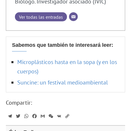
Biólogo. Investigador asociado (IVIC)
Ver todas las entradas
Sabemos que también te interesará leer:
Microplásticos hasta en la sopa (y en los
cuerpos)
Suncine: un festival medioambiental
Compartir:
Telegram
Twitter
WhatsApp
Facebook
Gmail
WeChat
VK
Copy
Link