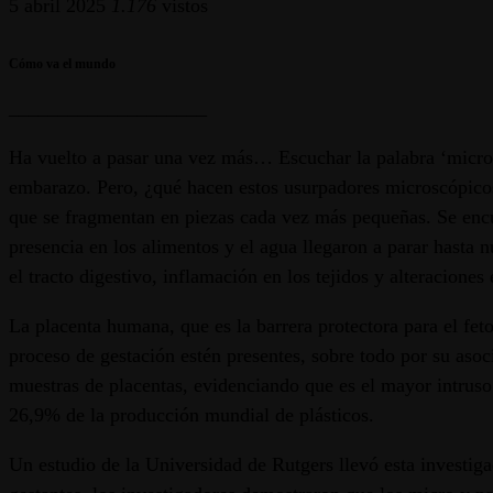
5 abril 2025
1.176
vistos
Cómo va el mundo
____________________
Ha vuelto a pasar una vez más… Escuchar la palabra ‘microplá
embarazo. Pero, ¿qué hacen estos usurpadores microscópicos
que se fragmentan en piezas cada vez más pequeñas. Se encue
presencia en los alimentos y el agua llegaron a parar hasta 
el tracto digestivo, inflamación en los tejidos y alteraciones
La placenta humana, que es la barrera protectora para el fet
proceso de gestación estén presentes, sobre todo por su asoci
muestras de placentas, evidenciando que es el mayor intruso 
26,9% de la producción mundial de plásticos.
Un estudio de la Universidad de Rutgers llevó esta investig