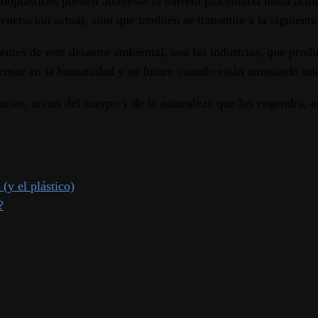
noplásticos pueden atravesar la barrera placentaria hasta acum
generación actual, sino que también se transmite a la siguien
entes de este desastre ambiental, son las industrias, que prod
 pensar en la humanidad y su futuro cuando están amasando un
pacios, zonas del cuerpo y de la naturaleza que los engendra,
y el plástico)
?