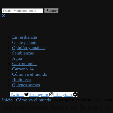
En resiliencia
Gente palante
Opinión y análisis
Semblanzas
Agua
Gastronomías
Carbono 14
Cómo va el mundo
Biblioteca
Quiénes somos
Twitter
Instagram
Telegram
Inicio
Cómo va el mundo
Microplásticos hasta en la sopa
Microplásticos hasta en la sopa (y