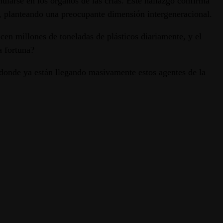
ularse en los órganos de las crías. Este hallazgo confirma
te, planteando una preocupante dimensión intergeneracional.
ucen millones de toneladas de plásticos diariamente, y el
a fortuna?
 adonde ya están llegando masivamente estos agentes de la