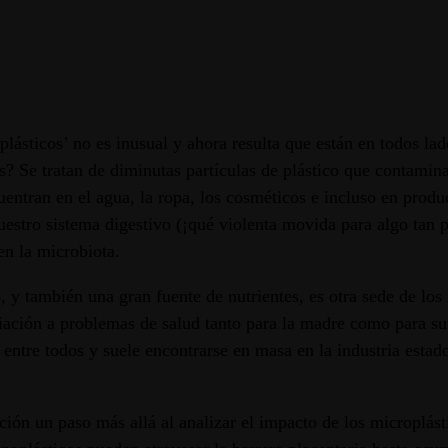
sticos’ no es inusual y ahora resulta que están en todos lado
? Se tratan de diminutas partículas de plástico que contami
ntran en el agua, la ropa, los cosméticos e incluso en produ
nuestro sistema digestivo (¡qué violenta movida para algo tan
 en la microbiota.
o, y también una gran fuente de nutrientes, es otra sede de lo
ación a problemas de salud tanto para la madre como para su be
entre todos y suele encontrarse en masa en la industria estad
ación un paso más allá al analizar el impacto de los microplá