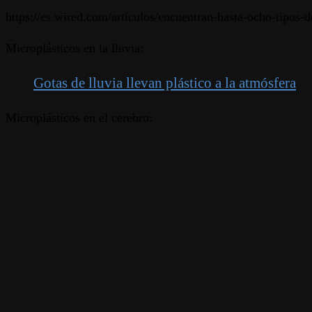
https://es.wired.com/articulos/encuentran-hasta-ocho-tipos
Microplásticos en la lluvia:
Gotas de lluvia llevan plástico a la atmósfera
Microplásticos en el cerebro: