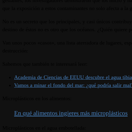
gestantes, los investigadores demostraron que los micro y na
que la exposición a estos contaminantes no solo afecta a la 
No es un secreto que los principales, y casi únicos contribuy
destino de éstos no es otro que los océanos. ¿Quién quiere
Van unos pocos «casos», una lista aterradora de lugares, es
destrucción:
Sabemos que también te interesará leer:
Academia de Ciencias de EEUU descubre el agua tibia (
Vamos a minar el fondo del mar: ¿qué podría salir mal
Microplásticos en los alimentos:
En qué alimentos ingieres más microplásticos
Microplásticos en el agua embotellada: