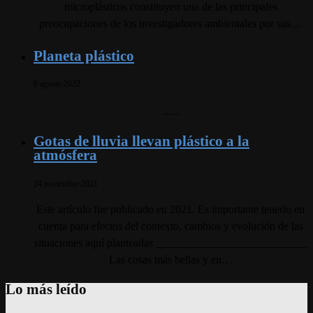
microplásticos constituyen una de las principales
preocupaciones de los investigadores ambientales por sus…
Planeta plástico
6 agosto 2022
___
Gotas de lluvia llevan plástico a la
atmósfera
24 noviembre 2021
Este artículo fue publicado en 2021. Es importante tenerlo en
cuenta para efectos del contexto, cambios y evolución de las
situaciones aquí planteadas ___________________________
Las cosas más bellas y en…
Lo más leído