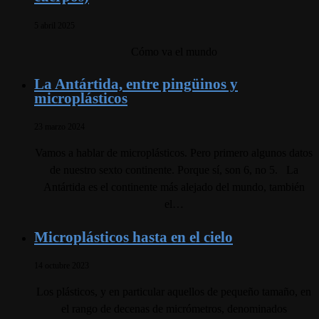
5 abril 2025
Cómo va el mundo
La Antártida, entre pingüinos y
microplásticos
23 marzo 2024
Vamos a hablar de microplásticos. Pero primero algunos datos
de nuestro sexto continente. Porque sí, son 6, no 5. La
Antártida es el continente más alejado del mundo, también
el…
Microplásticos hasta en el cielo
14 octubre 2023
Los plásticos, y en particular aquellos de pequeño tamaño, en
el rango de decenas de micrómetros, denominados