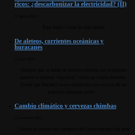
ricos: ¿descarbonizar la electricidad? (II)
31 agosto 2024
Éder Peña | Como la vida misma
De aleteos, corrientes oceánicas y
huracanes
22 junio 2024
Siempre que se habla de nuestra relación con el entorno
aparece la palabra “equilibrio” como un estado deseable.
Desde que Rachel Carson denunciara los excesos de las
prácticas humanas sobre…
Cambio climático y cervezas chimbas
11 noviembre 2023
Cuando se aborda una categoria del conocimiento ésta tiene