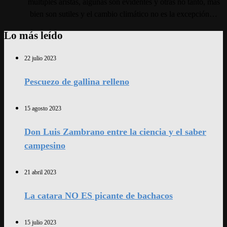
múltiples aristas, algunas son evidentes y otras no tanto, más
bien son sutiles y el cambio climático no es la excepción…
Lo más leído
22 julio 2023
Pescuezo de gallina relleno
15 agosto 2023
Don Luis Zambrano entre la ciencia y el saber
campesino
21 abril 2023
La catara NO ES picante de bachacos
15 julio 2023