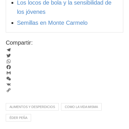
Los locos de bola y la sensibilidad de
los jóvenes
Semillas en Monte Carmelo
Compartir:
Telegram
Twitter
WhatsApp
Facebook
Gmail
WeChat
VK
Copy
Link
ALIMENTOS Y DESPERDICIOS
COMO LA VIDA MISMA
ÉDER PEÑA