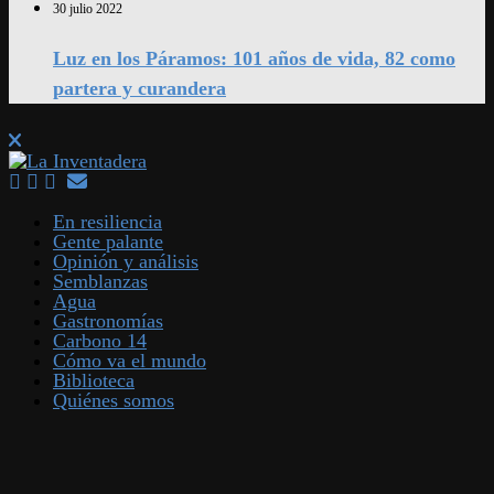
30 julio 2022
Luz en los Páramos: 101 años de vida, 82 como
partera y curandera
En resiliencia
Gente palante
Opinión y análisis
Semblanzas
Agua
Gastronomías
Carbono 14
Cómo va el mundo
Biblioteca
Quiénes somos