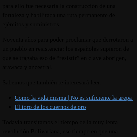
para ello fue necesaria la construcción de una
fortaleza y habilitada una ruta permanente de
ejércitos y suministros.
Noventa años para poder proclamar que derrotaron a
un pueblo en resistencia: los españoles supieron de
qué se tragaba eso de “resistir” en clave aborigen,
arawaca y ancestral.
Sabemos que también te interesará leer:
Como la vida misma | No es suficiente la arepa
El toro de los cuernos de oro
Todavía transitamos el tiempo de la muy lenta
revolución Bolivariana, ese tiempo en que una