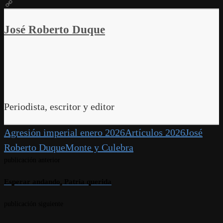
VK
Copy
Link
José Roberto Duque
Periodista, escritor y editor
Agresión imperial enero 2026
Artículos 2026
José
Roberto Duque
Monte y Culebra
publicación anterior
Esperar andando, Patria querida
publicación siguiente