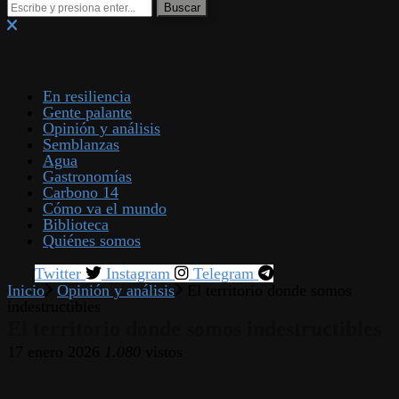
En resiliencia
Gente palante
Opinión y análisis
Semblanzas
Agua
Gastronomías
Carbono 14
Cómo va el mundo
Biblioteca
Quiénes somos
Twitter
Instagram
Telegram
Inicio
Opinión y análisis
El territorio donde somos
indestructibles
El territorio donde somos indestructibles
17 enero 2026
1.080
vistos