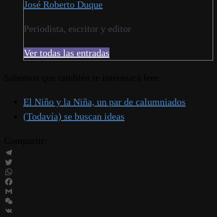
José Roberto Duque
Periodista, escritor y editor
Ver todas las entradas
Sabemos que también te interesará leer:
El Niño y la Niña, un par de calumniados
(Todavía) se buscan ideas
Compartir:
Telegram
Twitter
WhatsApp
Facebook
Gmail
WeChat