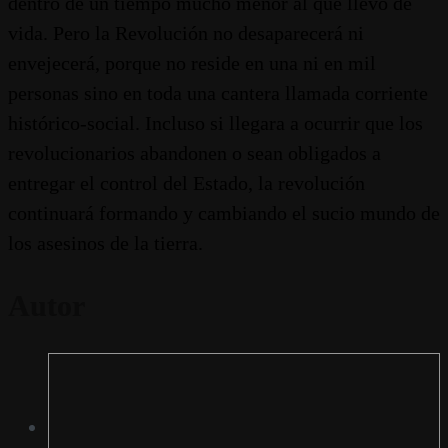
dentro de un tiempo mucho menor al que llevo de
vida. Pero la Revolución no desaparecerá ni
envejecerá, porque no reside en una ni en mil
personas sino en toda una cantera llamada corriente
histórico-social. Incluso si llegara a ocurrir que los
revolucionarios abandonen o sean obligados a
entregar el control del Estado, la revolución
continuará formando y cambiando el sucio mundo de
los asesinos de la tierra.
Autor