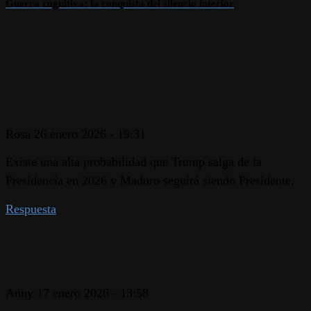
Guerra cognitiva: la conquista del silencio interior
3 comentarios
Rosa
26 enero 2026 - 19:31
Existe una alta probabilidad que Trump salga de la
Presidencia en 2026 y Maduro seguirá siendo Presidente.
Respuesta
Anny
17 enero 2026 - 13:58