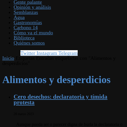
Gente palante
Opinión y análisis
Semblanzas
Agua
Gastronomías
Carbono 14
Cómo va el mundo
Biblioteca
Quiénes somos
Twitter
Instagram
Telegram
Inicio
Etiquetas
Entradas etiquetadas con "Alimentos y
desperdicios"
Alimentos y desperdicios
Cero desechos: declaratoria y tímida
protesta
28 marzo 2023
Aunque pueda ser o parecer digna de burla la declaratoria o