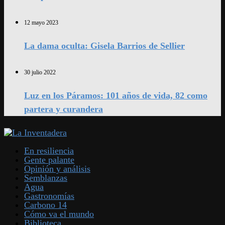
12 mayo 2023
La dama oculta: Gisela Barrios de Sellier
30 julio 2022
Luz en los Páramos: 101 años de vida, 82 como
partera y curandera
En resiliencia
Gente palante
Opinión y análisis
Semblanzas
Agua
Gastronomías
Carbono 14
Cómo va el mundo
Biblioteca