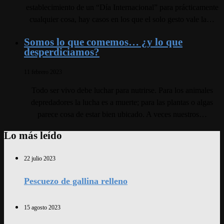
establecimiento de un “Día Internacional” para prácticamente
cualquier cosa, hay casos en los que el solo gesto vale la…
Somos lo que comemos… ¿y lo que
desperdiciamos?
11 febrero 2023
Todo ser vivo debe luchar para nutrirse. Para los animales
depredadores la lucha es a muerte; para las plantas o algas
parece cosa de estar bien ubicado. A veces nuestros…
Lo más leído
22 julio 2023
Pescuezo de gallina relleno
15 agosto 2023