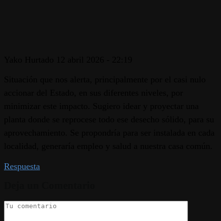
Yako Hurtado
12 abril 2026 - 22:19
Situación que nos alerta, principalmente por el casi nulo
accionar del Estado, en sus diferentes niveles, por
minimizar este impacto. Sugiero idear y proyectar una
planta donde se reprocese todo ese desecho sólido, para su
aprovechamiento. Se propondría para ser instalada en cada
localidad, generaría empleo y salud a nuestra casa común.
Respuesta
Deja un Comentario