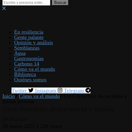
En resiliencia
Gente palante
Opinión y análisis
Semblanzas
Agua
Gastronomías
Carbono 14
Cómo va el mundo
Biblioteca
Quiénes somos
Twitter
Instagram
Telegram
Inicio
Cómo va el mundo
Cero desechos: declaratoria y
tímida protesta
Cero desechos: declaratoria y tímida
protesta
28 marzo 2023
1.224
vistos