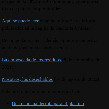
el caso de la ONU nos limitaremos a creer que se
trata de pura y simple timidez.
Aquí se puede leer
el anuncio y serie de informes
publicados en la página de Naciones Unidas.
Recomendamos leer además algunos de nuestros
análisis y artículos sobre el tema:
La emboscada de los residuos
(8 de noviembre de
2021)
Nosotros, los desechables
(14 de agosto de 2022)
Sabemos que también te interesará leer:
Una pequeña derrota para el plástico