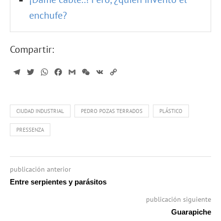
enchufe?
Compartir:
Telegram
Twitter
WhatsApp
Facebook
Gmail
WeChat
VK
Copy
Link
CIUDAD INDUSTRIAL
PEDRO POZAS TERRADOS
PLÁSTICO
PRESSENZA
publicación anterior
Entre serpientes y parásitos
publicación siguiente
Guarapiche