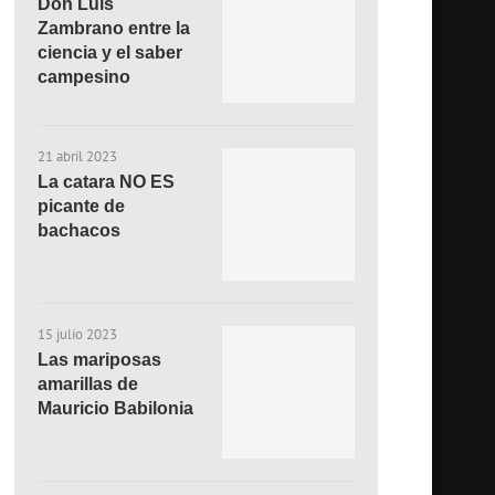
Don Luis
Zambrano entre la
ciencia y el saber
campesino
21 abril 2023
La catara NO ES
picante de
bachacos
15 julio 2023
Las mariposas
amarillas de
Mauricio Babilonia