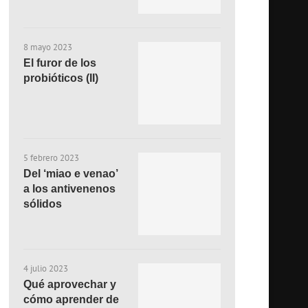
8 mayo 2023
El furor de los
probióticos (II)
5 febrero 2023
Del ‘miao e venao’
a los antivenenos
sólidos
4 julio 2023
Qué aprovechar y
cómo aprender de