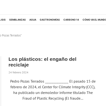
LISIS
SEMBLANZAS
AGUA
GASTRONOMÍAS
CARBONO 14
CÓMO VA EL MUND
o Pozas Terrados"
Los plásticos: el engaño del
reciclaje
24 febrero 2024
Pedro Pozas Terrados ______________ El pasado 15 de
febrero de 2024, el Center for Climate Integrity (CCC),
ha publicado un demoledor informe titulado The
Fraud of Plastic Recycling (El fraude…