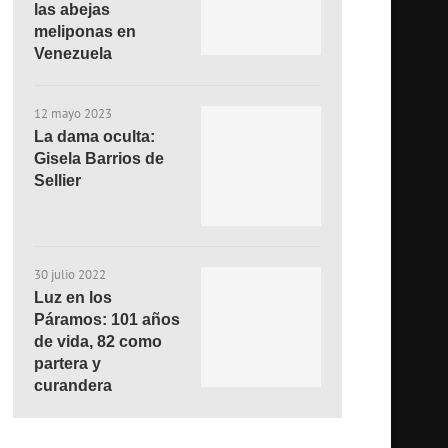
las abejas
meliponas en
Venezuela
12 mayo 2023
La dama oculta:
Gisela Barrios de
Sellier
30 julio 2022
Luz en los
Páramos: 101 años
de vida, 82 como
partera y
curandera