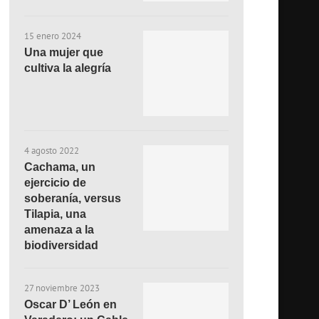
15 enero 2024
Una mujer que
cultiva la alegría
4 agosto 2022
Cachama, un
ejercicio de
soberanía, versus
Tilapia, una
amenaza a la
biodiversidad
27 noviembre 2023
Oscar D’ León en